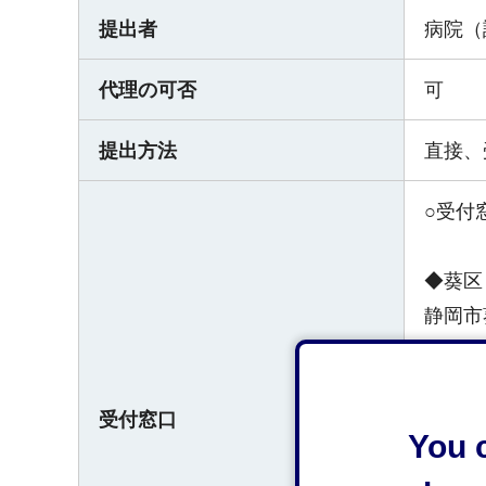
提出者
病院（
代理の可否
可
提出方法
直接、
○受付
◆葵区
静岡市
静岡市
受付窓口
◆清水
You c
静岡市