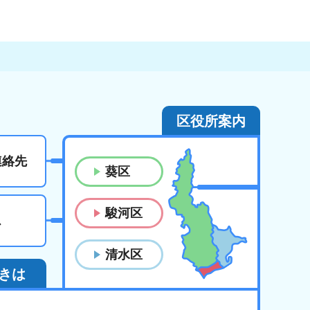
区役所案内
連絡先
葵区
駿河区
ス
清水区
きは