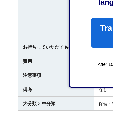
lan
静岡市
○受付
Tra
平日の
お持ちしていただくもの
なし
費用
なし
After 1
注意事項
事前に
備考
なし
大分類 > 中分類
保健・