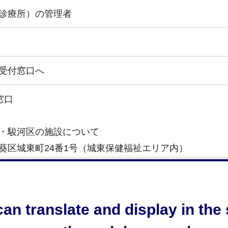
診療所）の管理者
受付窓口へ
窓口
・駿河区の施設について
葵区城東町24番1号（城東保健福祉エリア内）
保健所生活衛生課医療安全対策係
区の施設について（病院を除く）
an translate and display in th
清水区旭町6番8号（静岡市役所清水庁舎3階）