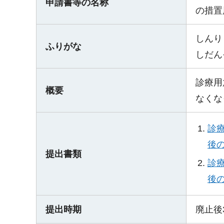
申請書等の名称
の措置
しんり
ふりがな
しだん
診療用
概要
なくな
診
後の
提出書類
診
後の
提出時期
廃止後