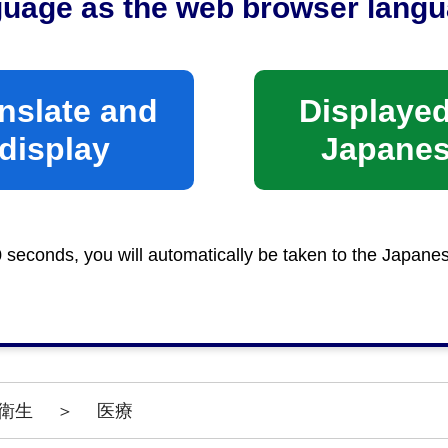
guage as the web browser langu
保健所清水支所生活食品衛生係
時間
nslate and
Displayed
午前8時30分から午後5時15分まで
display
Japane
0 seconds, you will automatically be taken to the Japane
静岡市RI審査委員会での審査が必要です。
衛生
＞
医療