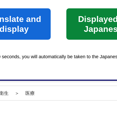
時間
nslate and
Displayed
午前8時30分から午後5時15分まで
display
Japane
0 seconds, you will automatically be taken to the Japane
静岡市RI審査員会での審査が必要です。
衛生
＞
医療