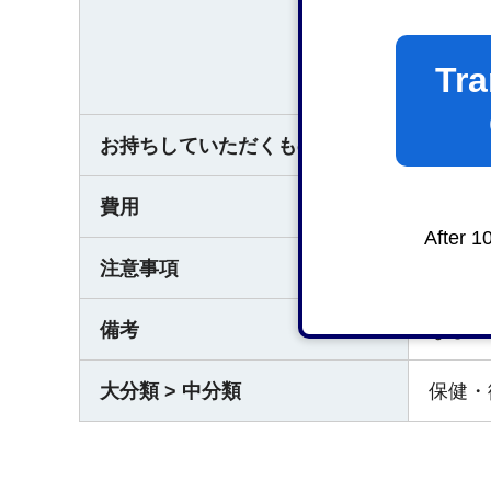
○受付
Tra
平日の
お持ちしていただくもの
なし
費用
なし
After 1
注意事項
事前に
備考
なし
大分類 > 中分類
保健・