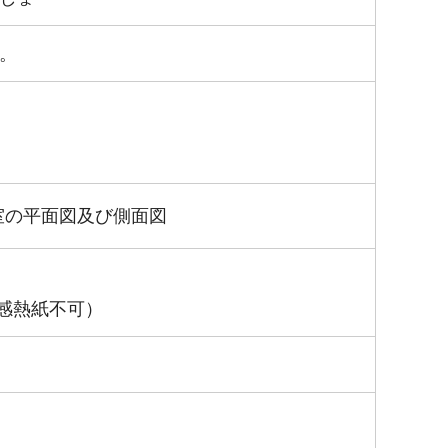
。
室の平面図及び側面図
感熱紙不可）