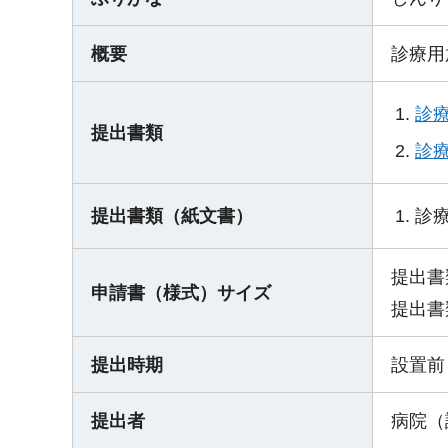
概要
診療用
診療
提出書類
診
診
提出書類（紙文書）
提出書
申請書（様式）サイズ
提出書
提出時期
設置前
提出者
病院（