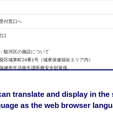
受付窓口へ
窓口
・駿河区の施設について
葵区城東町24番1号（城東保健福祉エリア内）
保健所生活衛生課医療安全対策係
区の施設について（病院を除く）
清水区旭町6番8号（静岡市役所清水庁舎3階）
an translate and display in th
保健所清水支所生活食品衛生係
guage as the web browser langu