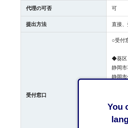
代理の可否
可
提出方法
直接、
○受付
◆葵区
静岡市
静岡市
受付窓口
◆清水
静岡市
You c
静岡市
lan