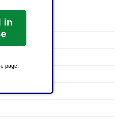
 in
se
se page.