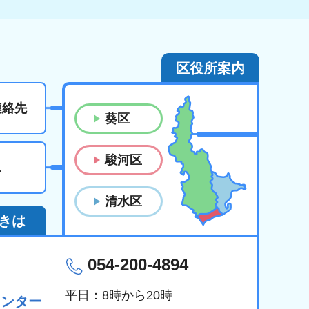
区役所案内
連絡先
葵区
駿河区
ス
清水区
きは
054-200-4894
平日：8時から20時
センター