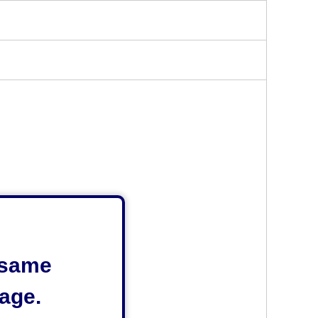
e same
age.