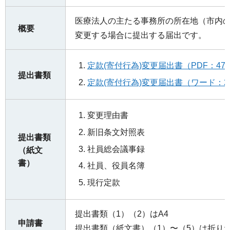
医療法人の主たる事務所の所在地（市内
概要
変更する場合に提出する届出です。
定款(寄付行為)変更届出書（PDF：47
提出書類
定款(寄付行為)変更届出書（ワード：2
変更理由書
新旧条文対照表
提出書類
社員総会議事録
（紙文
書）
社員、役員名簿
現行定款
提出書類（1）（2）はA4
申請書
提出書類（紙文書）（1）〜（5）は折り