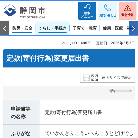
検索
緊急情報
お問い合わせ
メニュー
防災・安全
くらし・手続き
子育て・教育
健康・医療・福祉
ページID：48833
更新日：2026年3月3日
定款(寄付行為)変更届出書
画面サイズで表示
申請書等
定款(寄付行為)変更届出書
の名称
ていかんきふこういへんこうとどけでし
ふりがな