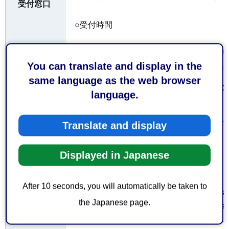
受付窓口
○受付時間
平日の午前8時30分から午後5時15分まで
You can translate and display in the
same language as the web browser
お持ちし
上記書類の内容を確認するため、その他
language.
ていただ
場合があります
くもの
Translate and display
なし
費用
Displayed in Japanese
提出書類は2部（正本）必要です。また、
出していただく場合があります。
After 10 seconds, you will automatically be taken to
注意事項
なお、医療法人の主たる事務所の所在地
the Japanese page.
は「医療法人定款（寄付行為）変更認可