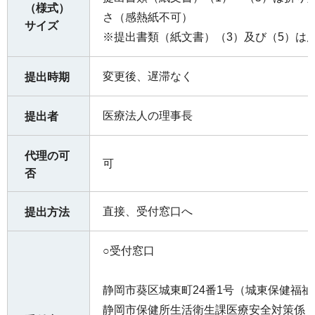
（様式）
さ（感熱紙不可）
サイズ
※提出書類（紙文書）（3）及び（5）は
変更後、遅滞なく
提出時期
医療法人の理事長
提出者
代理の可
可
否
直接、受付窓口へ
提出方法
○受付窓口
静岡市葵区城東町24番1号（城東保健福
静岡市保健所生活衛生課医療安全対策係