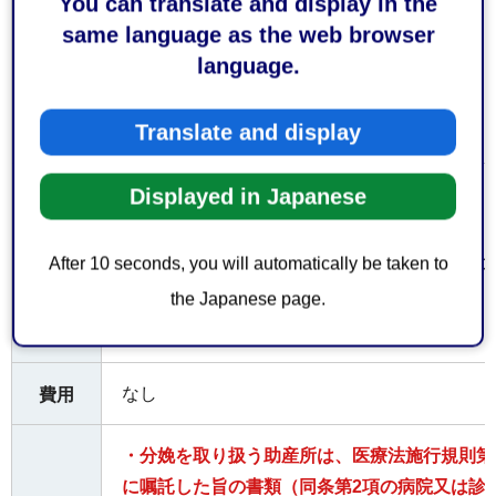
You can translate and display in the
静岡市保健所清水支所生活食品衛生係
same language as the web browser
language.
○受付時間
Translate and display
平日の午前8時30分から午後5時15分まで
Displayed in Japanese
お持
ちし
てい
提出書類（紙文書）（1）、（3）及び（5）の
After 10 seconds, you will automatically be taken to
ただ
the Japanese page.
くも
の
なし
費用
・分娩を取り扱う助産所は、医療法施行規則第1
に嘱託した旨の書類（同条第2項の病院又は診