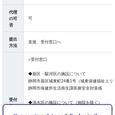
代理
可
の可
否
提出
直接、受付窓口へ
方法
○受付窓口
◆葵区・駿河区の施設について
静岡市葵区城東町24番1号（城東保健福祉エリ
静岡市保健所生活衛生課医療安全対策係
受付
◆清水区の施設について（病院を除く）
窓口
静岡市清水区旭町6番8号（静岡市役所清水庁舎