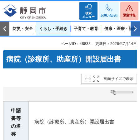
検索
緊急情報
お問い合わせ
メニュー
防災・安全
くらし・手続き
子育て・教育
健康・医療・福祉
ページID：48838
更新日：2026年7月14日
病院（診療所、助産所）開設届出書
画面サイズで表示
申請
書等
病院（診療所、助産所）開設届出書
の名
称