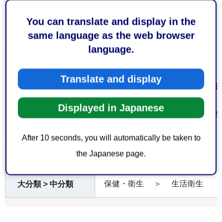
お持ちしていただ
You can translate and display in the
なし
くもの
same language as the web browser
language.
無料
費用
Translate and display
温泉成分分析書の写しは、分析終
用意ください。
Displayed in Japanese
注意事項
その他、御不明な点は、保健所
下さい。
After 10 seconds, you will automatically be taken to
the Japanese page.
なし
備考
保健・衛生
＞
生活衛生
大分類 > 中分類