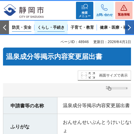
検索
緊急情報
お問い合わせ
メニュー
防災・安全
くらし・手続き
子育て・教育
健康・医療・福祉
ページID：48946
更新日：2026年4月1日
温泉成分等掲示内容変更届出書
画面サイズで表示
温泉成分等掲示内容変更届出書
申請書等の名称
おんせんせいぶんとうけいじな
ふりがな
ょ