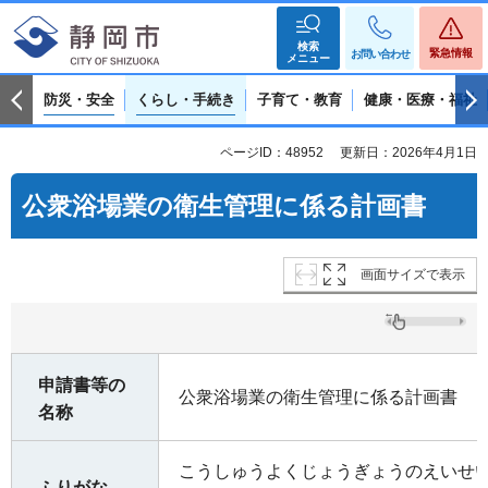
検索
緊急情報
お問い合わせ
メニュー
防災・安全
くらし・手続き
子育て・教育
健康・医療・福祉
ページID：48952
更新日：2026年4月1日
公衆浴場業の衛生管理に係る計画書
画面サイズで表示
申請書等の
公衆浴場業の衛生管理に係る計画書
名称
こうしゅうよくじょうぎょうのえいせ
ふりがな