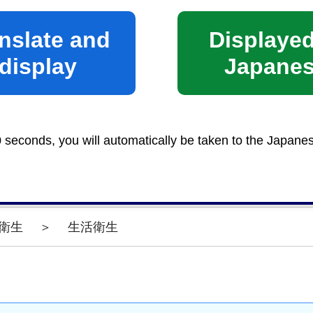
nslate and
Displayed
display
Japane
出をした者は、当該工事について市長の検査を受け、
なければ、当該墓地を使用してはなりません。
許可区域を複数工区に分けて施工する場合は、その工
0 seconds, you will automatically be taken to the Japane
御不明な点は生活衛生課へお問い合わせください。
衛生
＞
生活衛生