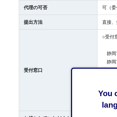
代理の可否
可（委
提出方法
直接、
○受付
静岡市
静岡市
受付窓口
電話05
○受付
You c
lan
平日午