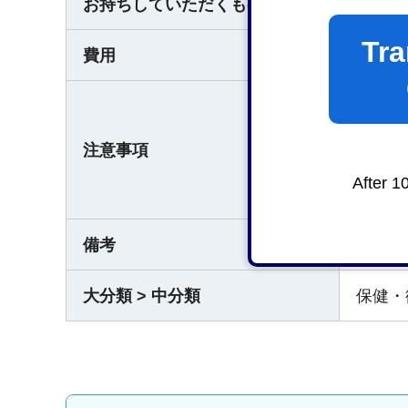
お持ちしていただくもの
なし
Tra
費用
なし
完了届
た後で
注意事項
墓地の
After 1
その他
備考
なし
大分類 > 中分類
保健・