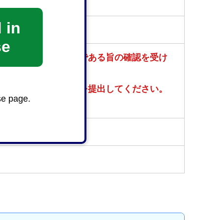
 in
se
その構造設備が適切である旨の確認を受け
区ごとに当該完了届を提出してください。
se page.