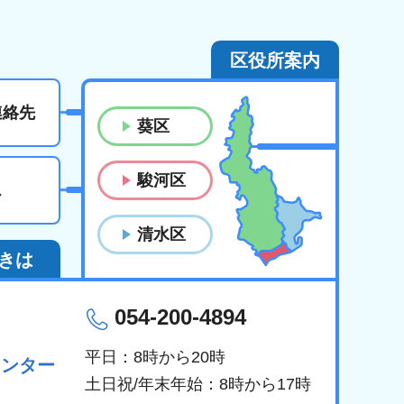
区役所案内
連絡先
葵区
駿河区
ス
清水区
きは
054-200-4894
平日：8時から20時
センター
土日祝/年末年始：8時から17時