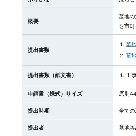
墓地の
概要
を市町
墓
提出書類
墓地
工
提出書類（紙文書）
申請書（様式）サイズ
原則A
提出時期
全ての
提出者
墓地等