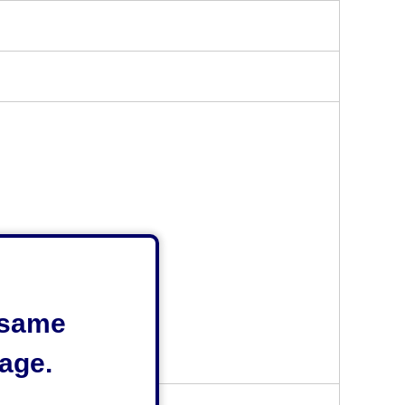
e same
age.