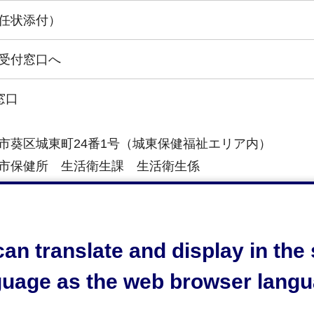
任状添付）
受付窓口へ
窓口
葵区城東町24番1号（城東保健福祉エリア内）
保健所 生活衛生課 生活衛生係
4-249-3155
時間
an translate and display in th
guage as the web browser langu
前8時30分から午後5時15分まで