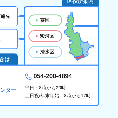
区役所案内
連絡先
葵区
駿河区
ス
清水区
きは
054-200-4894
平日：8時から20時
センター
土日祝/年末年始：8時から17時