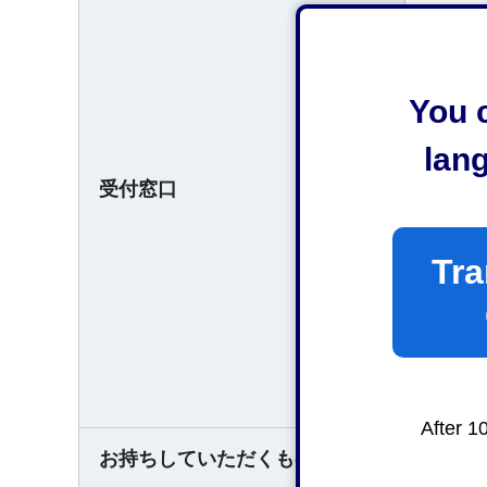
◆葵区
静岡市
静岡市
You c
電話054
lan
受付窓口
◆清水
静岡市
保健所
Tra
電話054
○受付
平日の
After 1
お持ちしていただくもの
なし