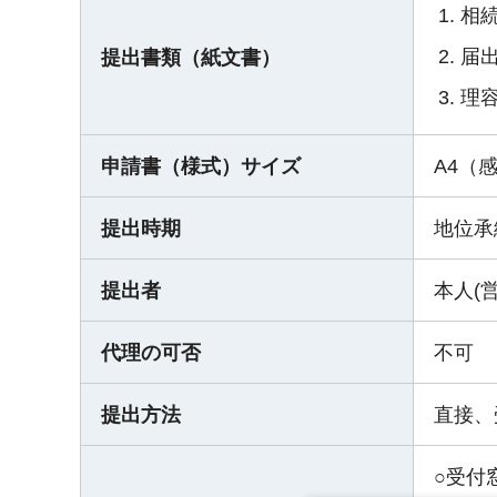
相
届
提出書類（紙文書）
理
申請書（様式）サイズ
A4（
提出時期
地位承
提出者
本人(
代理の可否
不可
提出方法
直接、
○受付