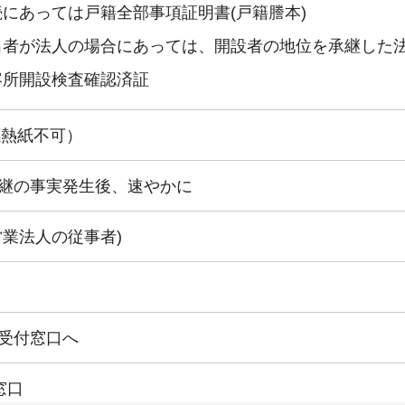
続にあっては戸籍全部事項証明書(戸籍謄本)
出者が法人の場合にあっては、開設者の地位を承継した
容所開設検査確認済証
感熱紙不可）
継の事実発生後、速やかに
営業法人の従事者)
受付窓口へ
窓口