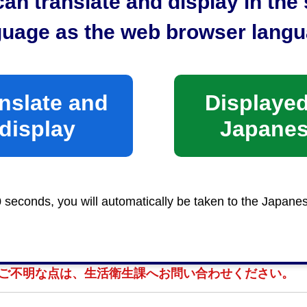
an translate and display in th
保健所生活衛生課生活衛生係
-249-3156
guage as the web browser langu
時間
nslate and
Displayed
前8時30分から午後5時15分まで
display
Japane
0 seconds, you will automatically be taken to the Japane
場合、旅館業承継承認申請が別途必要となります。
備の変更を行う場合は、着工前に保健所の担当者にご相
ご不明な点は、生活衛生課へお問い合わせください。