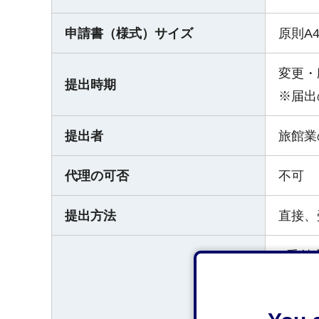
申請書（様式）サイズ
原則A
変更・
提出時期
※届出
提出者
旅館業
代理の可否
不可
提出方法
直接、
○受付
静岡市