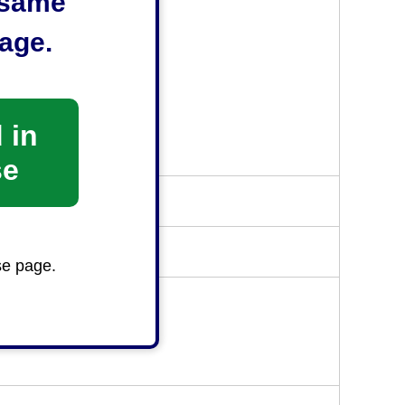
e same
age.
 in
se
se page.
談ください。