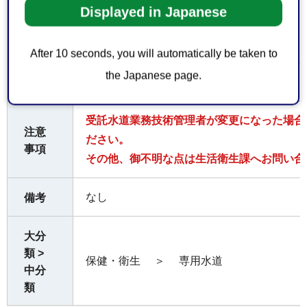
なし
Displayed in Japanese
ただ
くも
の
After 10 seconds, you will automatically be taken to
the Japanese page.
無料
費用
受託水道業務技術管理者が変更になった場合
注意
ださい。
事項
その他、御不明な点は生活衛生課へお問い合
なし
備考
大分
類 >
保健・衛生
＞
専用水道
中分
類