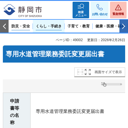
検索
緊急情報
お問い合わせ
メニュー
防災・安全
くらし・手続き
子育て・教育
健康・医療・福祉
ページID：49002
更新日：2026年2月26日
専用水道管理業務委託変更届出書
画面サイズで表示
申請
書等
専用水道管理業務委託変更届出書
の名
称