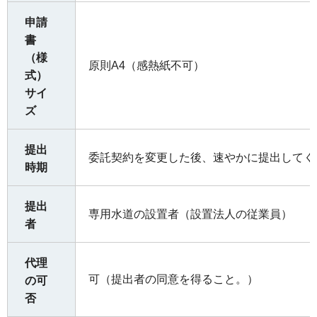
申請
書
（様
原則A4（感熱紙不可）
式）
サイ
ズ
提出
委託契約を変更した後、速やかに提出してく
時期
提出
専用水道の設置者（設置法人の従業員）
者
代理
可（提出者の同意を得ること。）
の可
否