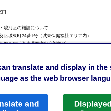
窓口
・駿河区の施設について
葵区城東町24番1号（城東保健福祉エリア内）
保健所生活衛生課医療安全対策係
区の施設について
an translate and display in th
清水区旭町6番8号（静岡市役所清水庁舎3階）
保健所清水支所生活食品衛生係
guage as the web browser langu
時間
nslate and
Displayed
午前8時30分から午後5時15分まで