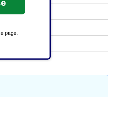
se
se page.