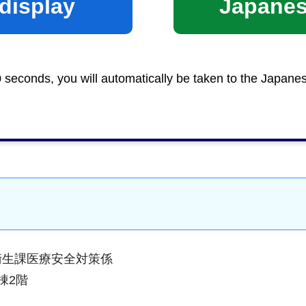
display
Japane
つき、手数料現金4,000円
0 seconds, you will automatically be taken to the Japane
衛生
＞
薬務
衛生課医療安全対策係
棟2階