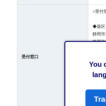
○受付
◆葵区
静岡市
静岡市
受付窓口
◆清水
You c
静岡市
静岡市
lan
○受付
Tra
平日の