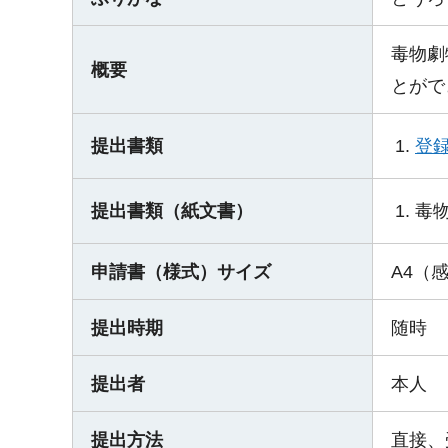
毒物劇
概要
とがで
登
提出書類
毒
提出書類（紙文書）
申請書（様式）サイズ
A4（
提出時期
随時
提出者
本人
提出方法
直接、