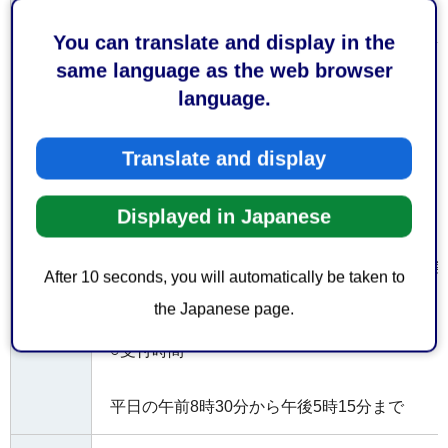
原則直接、受付窓口へ
方法
You can translate and display in the
same language as the web browser
○受付窓口
language.
◆葵区・駿河区の施設について
静岡市葵区城東町24番1号（城東保健福祉エリ
Translate and display
静岡市保健所生活衛生課医療安全対策係
Displayed in Japanese
受付
◆清水区の施設について
窓口
静岡市清水区旭町6番8号（静岡市役所清水庁舎
After 10 seconds, you will automatically be taken to
静岡市保健所清水支所生活食品衛生係
the Japanese page.
○受付時間
平日の午前8時30分から午後5時15分まで