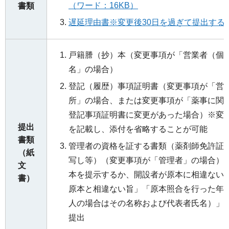
（ワード：16KB）
書類
遅延理由書※変更後30日を過ぎて提出する場
戸籍謄（抄）本（変更事項が「営業者（個
名」の場合）
登記（履歴）事項証明書（変更事項が「営
所」の場合、または変更事項が「薬事に関
登記事項証明書に変更があった場合）※変
提出
を記載し、添付を省略することが可能
書類
管理者の資格を証する書類（薬剤師免許証
（紙
写し等）（変更事項が「管理者」の場合）
文
本を提示するか、開設者が原本に相違ない
書）
原本と相違ない旨」「原本照合を行った年
人の場合はその名称および代表者氏名）」
提出