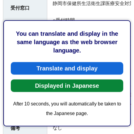
静岡市保健所生活衛生課医療安全対策
受付窓口
○受付時間
You can translate and display in the
平日の午前8時30分から午後5時15分
same language as the web browser
language.
お持ちしてい
なし
ただくもの
Translate and display
なし
費用
Displayed in Japanese
提出書類は2部（正副）必要です。ま
を提出していただく場合があります。
注意事項
After 10 seconds, you will automatically be taken to
提出前に事前協議が必要です。
the Japanese page.
なし
備考