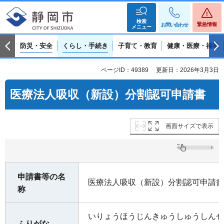
検索
緊急情報
お問い合わせ
メニュー
防災・安全
くらし・手続き
子育て・教育
健康・医療・福祉
ページID：49389
更新日：2026年3月3日
医療法人吸収（新設）分割認可申請書
画面サイズで表示
申請書等の名
医療法人吸収（新設）分割認可申請書
称
いりょうほうじんきゅうしゅうしんせ
ふりがな