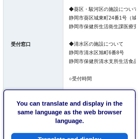
◆葵区・駿河区の施設について
静岡市葵区城東町24番1号（
静岡市保健所生活衛生課医療安
◆清水区の施設について
受付窓口
静岡市清水区旭町6番8号
静岡市保健所清水支所生活食品
○受付時間
平日の午前8時30分から午後5時
You can translate and display in the
same language as the web browser
お持ちしていただく
なし
language.
もの
なし
備考