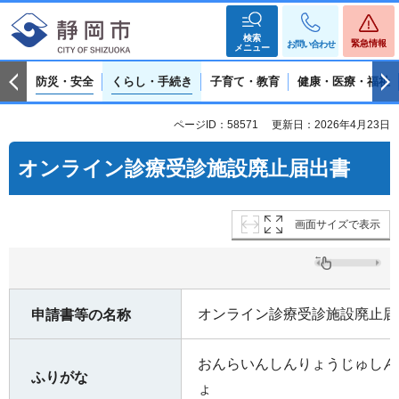
検索
緊急情報
お問い合わせ
メニュー
防災・安全
くらし・手続き
子育て・教育
健康・医療・福祉
ページID：58571
更新日：2026年4月23日
オンライン診療受診施設廃止届出書
画面サイズで表示
オンライン診療受診施設廃止届
申請書等の名称
おんらいんしんりょうじゅしん
ふりがな
ょ