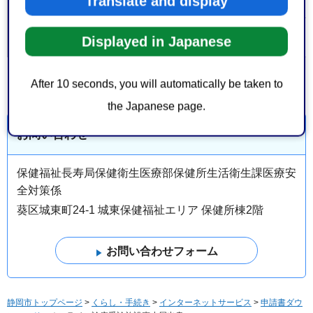
Translate and display
保健・衛生
＞
医療
大分類 > 中分類
Displayed in Japanese
After 10 seconds, you will automatically be taken to
the Japanese page.
お問い合わせ
保健福祉長寿局保健衛生医療部保健所生活衛生課医療安
全対策係
葵区城東町24-1 城東保健福祉エリア 保健所棟2階
静岡市トップページ
>
くらし・手続き
>
インターネットサービス
>
申請書ダウ