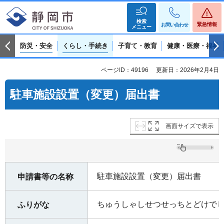
検索
緊急情報
お問い合わせ
メニュー
防災・安全
くらし・手続き
子育て・教育
健康・医療・福祉
ページID：49196
更新日：2026年2月4日
駐車施設設置（変更）届出書
画面サイズで表示
駐車施設設置（変更）届出書
申請書等の名称
ちゅうしゃしせつせっちとどけで
ふりがな