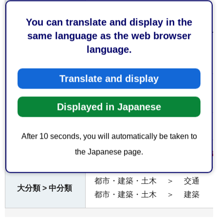
TEL：054-221-1471
受付窓口
（受付時間）
You can translate and display in the
平日午前8時30分から午後5時15分
same language as the web browser
土日休日及び年末年始（12月29日
language.
付けておりません
Translate and display
お持ちしていた
なし
だくもの
Displayed in Japanese
なし
費用
After 10 seconds, you will automatically be taken to
the Japanese page.
内容の不備等により、受理できな
注意事項
都市・建築・土木
＞
交通
大分類 > 中分類
都市・建築・土木
＞
建築