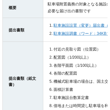
駐車場附置義務の対象となる施設
概要
必要な届け出の書類です
駐車施設設置（変更）届出書（ワ
提出書類
駐車施設調書（ワード：34KB
付近の見取り図（位置図）
配置図（1/200以上）
各階平面図（1/100以上）
各階の配置図
提出書類（紙文
機械式駐車場の場合は、国土交
書）
面積計算書
駐車施設台数算定書
借地または時間貸し駐車場を利