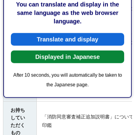
You can translate and display in the
・「建築確認に係る消防同意審査書」につ
same language as the web browser
提出方
の消防用として提出。
language.
法
・「消防同意審査補正追加説明書」につい
Translate and display
・「建築確認に係る消防同意審査書」につ
定確認検査機関。
Displayed in Japanese
・「消防同意審査補正追加説明書」につい
受付窓
〒422-8074
口
After 10 seconds, you will automatically be taken to
静岡市駿河区南八幡町10番30号
査察課消防同意係
the Japanese page.
電話054-280-0144
お持ち
「消防同意審査補正追加説明書」について
してい
ただく
印鑑
もの