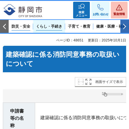
検索
緊急情報
お問い合わせ
メニュー
防災・安全
くらし・手続き
子育て・教育
健康・医療・福祉
ページID：48651
更新日：2025年10月1日
建築確認に係る消防同意事務の取扱い
について
画面サイズで表示
申請書
建築確認に係る消防同意事務の取扱いにつ
等の名
称