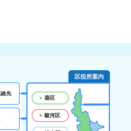
区役所案内
連絡先
葵区
駿河区
ス