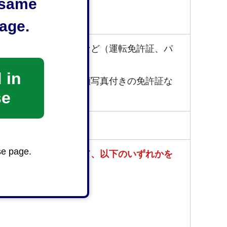
e same
age.
顔写真付きの免許証など（運転免許証、パ
 in
体の機関が発行した顔写真付きの免許証な
se
se page.
）を証する書類として、以下のいずれかを