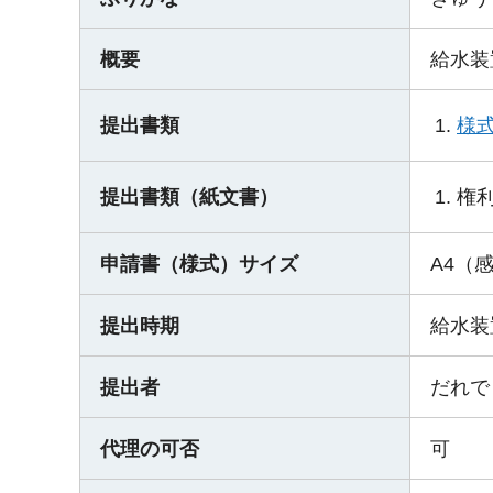
概要
給水装
様式
提出書類
権
提出書類（紙文書）
申請書（様式）サイズ
A4（
提出時期
給水装
提出者
だれで
代理の可否
可