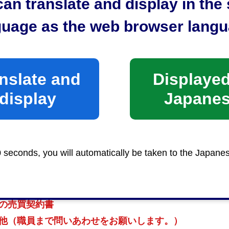
an translate and display in th
時間
前8時30分から午後5時15分まで
guage as the web browser langu
様の場合は、国若しくは地方公共団体の機関が発行した
ト等）をご持参ください。
nslate and
Displayed
方が来庁する場合は、委任状及び国若しくは地方公共団
display
Japane
転免許証、パスポート等）をご持参ください。
0 seconds, you will automatically be taken to the Japane
の取得等（登記簿謄本（登記事項証明書）、売買契約書
ること。
月以内の土地の登記事項証明書（全部事項証明書）
の売買契約書
他（職員まで問いあわせをお願いします。）