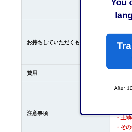
You c
○受付
平日午
lan
ご本人
スポー
お持ちしていただくもの
Tra
代理の
ど（運
費用
無料
After 1
〇権利
添付す
・3カ
注意事項
・土地
・その