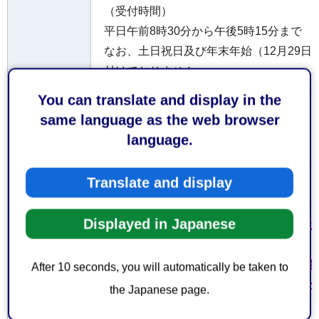
（受付時間）
平日午前8時30分から午後5時15分まで
なお、土日祝日及び年末年始（12月29日
付けておりません。
You can translate and display in the
お持ちし
same language as the web browser
提出部数：1部
ていただ
language.
くもの
Translate and display
無し
費用
Displayed in Japanese
変更事項によって添付する書類が異なり
い。
注意事項
なお、添付書類に関する説明は屋外広告
After 10 seconds, you will automatically be taken to
ウンロードファイル内に含まれています
the Japanese page.