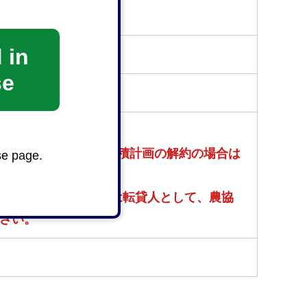
受け付けておりません。
 in
se
知する必要があります。
約書の写し」、利用集積計画の解約の場合は
se page.
の合意解約については転貸人として、農協
さい。