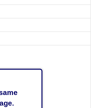
e same
age.