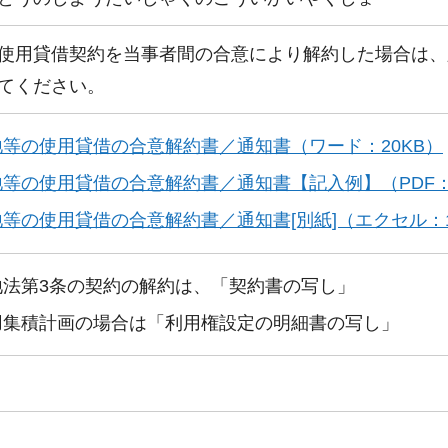
使用貸借契約を当事者間の合意により解約した場合は、
てください。
地等の使用貸借の合意解約書／通知書（ワード：20KB）
地等の使用貸借の合意解約書／通知書【記入例】（PDF：
等の使用貸借の合意解約書／通知書[別紙]（エクセル：1
地法第3条の契約の解約は、「契約書の写し」
用集積計画の場合は「利用権設定の明細書の写し」