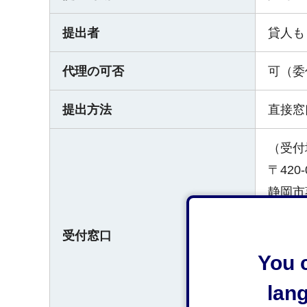
提出者
貸人も
代理の可否
可（委
提出方法
直接窓
（受付
〒420-
静岡市
葵消防
受付窓口
静岡市
［電話］
You c
（受付
lan
平日8