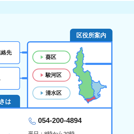
区役所案内
連絡先
葵区
駿河区
ス
清水区
きは
054-200-4894
平日：8時から20時