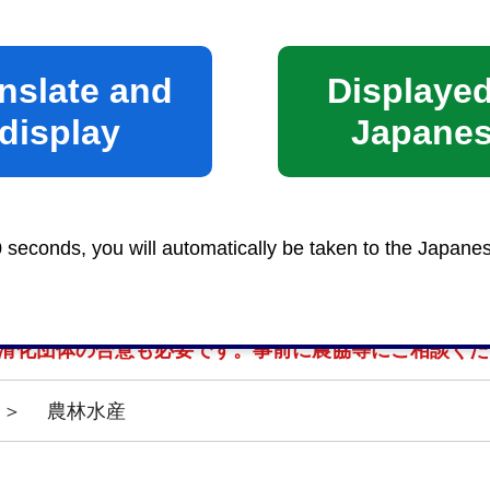
土日祝日及び年末年始（12月29日から1月3日まで）は
nslate and
Displayed
display
Japane
による解約をした日の翌日から起算して30日以内に通
書類として、農地法第3条の契約の解約の場合は、「契
0 seconds, you will automatically be taken to the Japane
権設定の明細書の写し」が必要です。
集積計画に基づき農協等による円滑化事業で行った貸借
滑化団体の合意も必要です。事前に農協等にご相談くだ
＞
農林水産