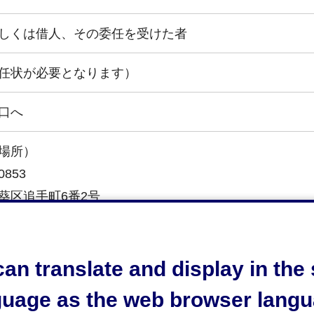
しくは借人、その委任を受けた者
任状が必要となります）
口へ
場所）
0853
葵区追手町6番2号
署6階
農業委員会事務局農地利用最適化推進係
054-266-7233
an translate and display in th
時間）
guage as the web browser langu
時30分から午後5時15分まで