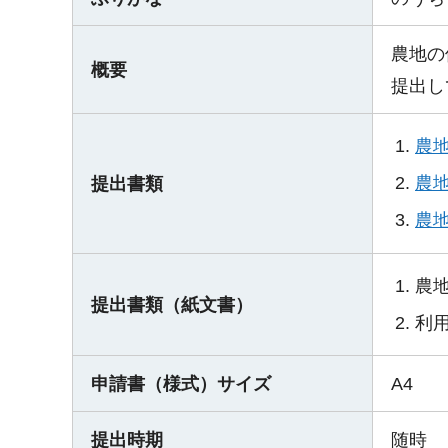
農地の
概要
提出し
農
農
提出書類
農地
農
提出書類（紙文書）
利
申請書（様式）サイズ
A4
提出時期
随時