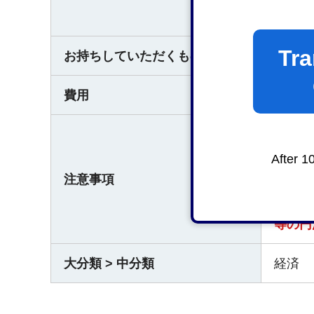
なお、
Tra
お持ちしていただくもの
なし
費用
無料
・合意
・添付
After 1
注意事項
「利用
・利用
等の円
大分類 > 中分類
経済