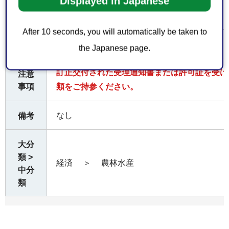
Displayed in Japanese
くも
の
After 10 seconds, you will automatically be taken to
無料
費用
the Japanese page.
訂正交付された受理通知書または許可証を受け
注意
事項
類をご持参ください。
なし
備考
大分
類 >
経済
＞
農林水産
中分
類