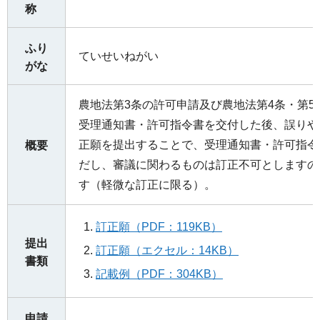
称
ふり
ていせいねがい
がな
農地法第3条の許可申請及び農地法第4条・第5
受理通知書・許可指令書を交付した後、誤りや
正願を提出することで、受理通知書・許可指令
概要
だし、審議に関わるものは訂正不可としますの
す（軽微な訂正に限る）。
訂正願（PDF：119KB）
提出
訂正願（エクセル：14KB）
書類
記載例（PDF：304KB）
申請