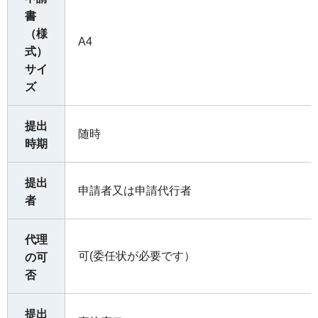
書
（様
A4
式）
サイ
ズ
提出
随時
時期
提出
申請者又は申請代行者
者
代理
可(委任状が必要です）
の可
否
提出