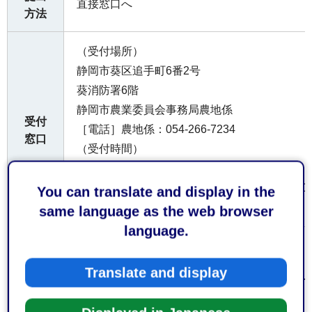
直接窓口へ
方法
（受付場所）
静岡市葵区追手町6番2号
葵消防署6階
静岡市農業委員会事務局農地係
受付
［電話］農地係：054-266-7234
窓口
（受付時間）
平日8時30分から午後5時15分まで
なお、土日祝日及び年末年始（12月29日から
You can translate and display in the
ねます。
same language as the web browser
language.
お持
ちし
Translate and display
本人確認書類（運転免許証、マイナンバーカー
てい
ただ
証、【名刺は不可】）