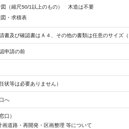
図（縮尺50/1以上のもの） 木造は不要
積図・求積表
請書及び確認書はＡ４、その他の書類は任意のサイズ（
認申請の前
任状等は必要ありません）
口へ
窓口）
計画道路・再開発・区画整理 等について