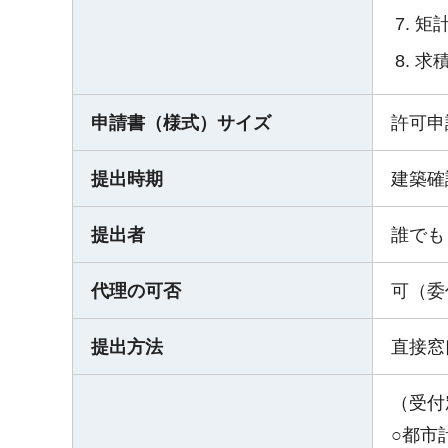
矩計
求
申請書（様式）サイズ
許可申
提出時期
建築確
提出者
誰でも
代理の可否
可（委
提出方法
直接窓
（受付
○都市