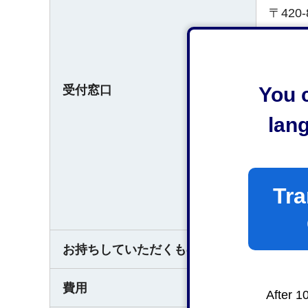
〒42
都市計
○都市
You c
受付窓口
〒42
lan
緑地政
（受付
平日午
Tra
なお、
お持ちしていただくもの
なし
費用
なし
After 1