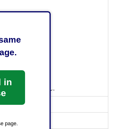
-1476
e same
age.
2
 in
は受け付けておりません。
se
se page.