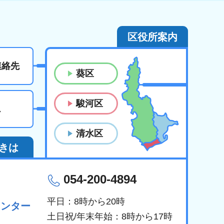
区役所案内
連絡先
葵区
駿河区
ス
清水区
きは
054-200-4894
平日：8時から20時
センター
土日祝/年末年始：8時から17時