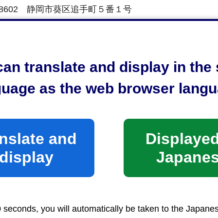
0-8602 静岡市葵区追手町５番１号
画課 都市施設計画係（静岡庁舎新館７階） 電話054-221
計画公園について
an translate and display in th
0-8602 静岡市葵区追手町５番１号
guage as the web browser langu
策課 計画係（静岡庁舎新館７階） 電話054-221-143
時間）
前8時30分から午後5時15分まで
nslate and
Displayed
土日祝日及び年末年始（12月29日から１月３日まで）
display
Japane
0 seconds, you will automatically be taken to the Japane