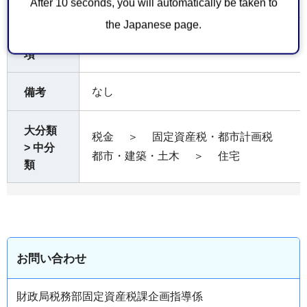
After 10 seconds, you will automatically be taken to
the Japanese page.
注意事
なし
項
なし
備考
大分類
税金
＞
固定資産税・都市計画税
> 中分
都市・建築・土木
＞
住宅
類
お問い合わせ
財政局税務部固定資産税課企画指導係