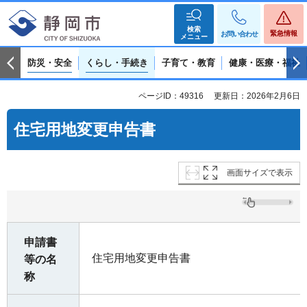
検索
緊急情報
お問い合わせ
メニュー
防災・安全
くらし・手続き
子育て・教育
健康・医療・福祉
ページID：49316
更新日：2026年2月6日
住宅用地変更申告書
画面サイズで表示
申請書
住宅用地変更申告書
等の名
称