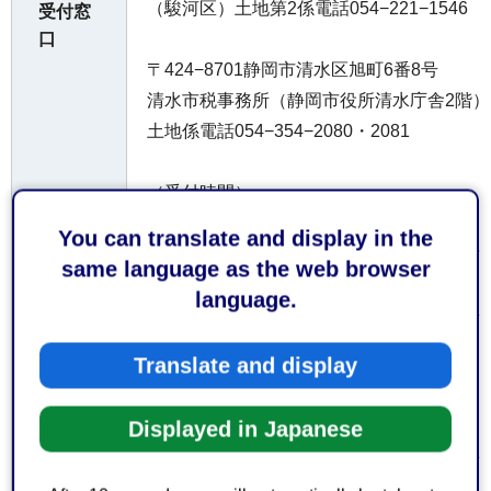
（駿河区）土地第2係電話054−221−1546
受付窓
口
〒424−8701静岡市清水区旭町6番8号
清水市税事務所（静岡市役所清水庁舎2階）
土地係電話054−354−2080・2081
（受付時間）
平日午前8時30分から午後5時15分まで
You can translate and display in the
なお、土日祝日及び年末年始（12月29日か
same language as the web browser
けておりません。
language.
お持ち
Translate and display
してい
なし
ただく
Displayed in Japanese
もの
なし
費用