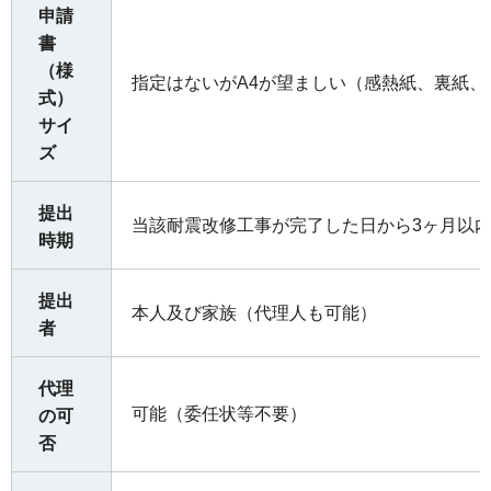
申請
書
（様
指定はないがA4が望ましい（感熱紙、裏紙、
式）
サイ
ズ
提出
当該耐震改修工事が完了した日から3ヶ月以
時期
提出
本人及び家族（代理人も可能）
者
代理
可能（委任状等不要）
の可
否