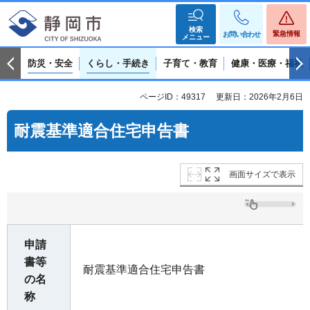
検索
緊急情報
お問い合わせ
メニュー
防災・安全
くらし・手続き
子育て・教育
健康・医療・福祉
ページID：49317
更新日：2026年2月6日
耐震基準適合住宅申告書
画面サイズで表示
申請
書等
耐震基準適合住宅申告書
の名
称