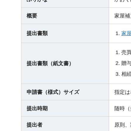
概要
家屋補
家
提出書類
売
贈
提出書類（紙文書）
相
申請書（様式）サイズ
指定は
提出時期
随時（
提出者
原則、