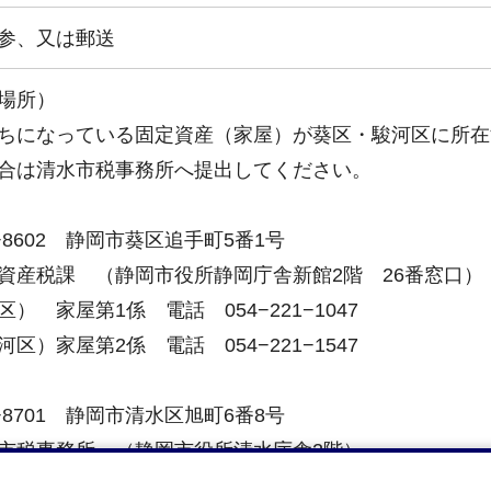
参、又は郵送
場所）
ちになっている固定資産（家屋）が葵区・駿河区に所在
合は清水市税事務所へ提出してください。
0−8602 静岡市葵区追手町5番1号
産税課 （静岡市役所静岡庁舎新館2階 26番窓口）
） 家屋第1係 電話 054−221−1047
区）家屋第2係 電話 054−221−1547
4−8701 静岡市清水区旭町6番8号
税事務所 （静岡市役所清水庁舎2階）
電話 054−354−2082・2083