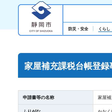
静岡市
防災・安全
くらし
家屋補充課税台帳登録
申請書等の名称
家屋補
ふりがな
かおく