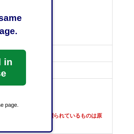
e same
age.
受け付けておりません。
 in
se
の）
se page.
、遺産分割協議書に綴られているものは原