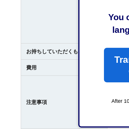
You c
（受付
平日午
lan
なお、
お持ちしていただくもの
なし
Tra
費用
無料
○提出
・遺産
After 1
注意事項
・相続
・相続
本確認