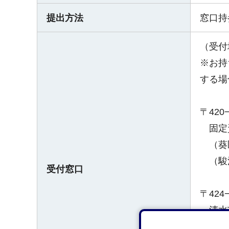
提出方法
窓口持
（受付
※お持
する場
〒42
固定資
（葵区
（駿河
受付窓口
〒42
清水市
家屋係 