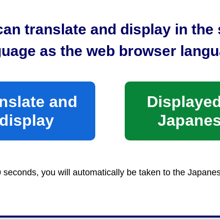
an translate and display in th
時間）
前8時30分から午後5時15分まで
guage as the web browser langu
土日祝日及び年末年始（12月29日から1月3日まで）は
nslate and
Displayed
display
Japane
書類（相続による変更の場合）について
分割協議書（名義を変更したい建物が記入されているも
0 seconds, you will automatically be taken to the Japane
関係説明図
人全員の印鑑証明（あらかじめコピーされたものは不可
）