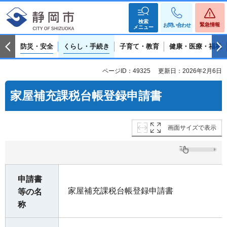
検索
緊急情報
お問い合わせ
メニュー
防災・安全
くらし・手続き
子育て・教育
健康・医療・福祉
ページID：49325
更新日：2026年2月6日
家屋補充課税台帳登録申請書
画面サイズで表示
申請書
家屋補充課税台帳登録申請書
等の名
称