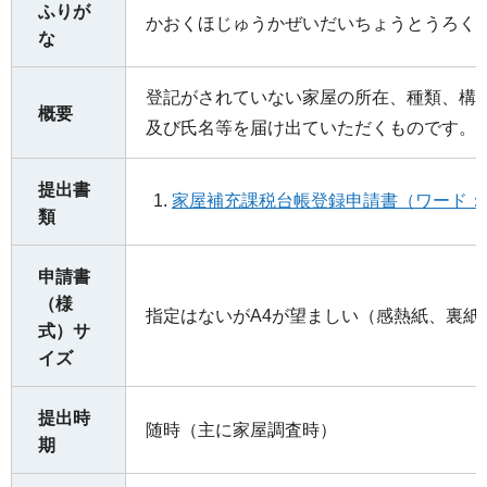
ふりが
かおくほじゅうかぜいだいちょうとうろく
な
登記がされていない家屋の所在、種類、構
概要
及び氏名等を届け出ていただくものです。
提出書
家屋補充課税台帳登録申請書（ワード：1
類
申請書
（様
指定はないがA4が望ましい（感熱紙、裏紙
式）サ
イズ
提出時
随時（主に家屋調査時）
期