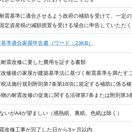
耐震基準に適合させるよう政府の補助を受けて、一定の
固定資産税の減額措置を受ける場合に申告していただく
震基準適合家屋申告書（ワード：23KB）
該耐震改修に要した費用を証する書類
震改修後の家屋が建築基準法に基づく耐震基準を満たす
方税法施行規則附則第7条第18項に規定する補助に係る
築物の耐震改修の促進に関する法律第7条または附則第3
ないがA4が望ましい（感熱紙、裏紙、色紙は除く）
震改修工事が完了した日から3ヶ月以内