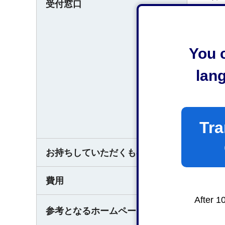
受付窓口
〒42
清水市
You c
家屋係 
lan
（受付
平日午
Tra
なお、
お持ちしていただくもの
なし（
費用
無料
After 1
家
参考となるホームページ