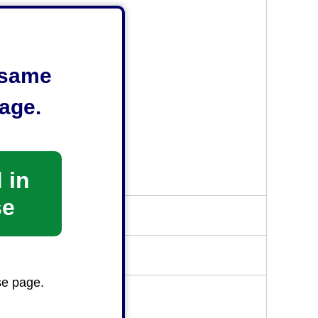
e same
age.
 in
受け付けておりません。
se
se page.