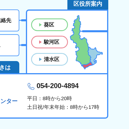
区役所案内
連絡先
葵区
駿河区
ス
清水区
きは
054-200-4894
平日：8時から20時
センター
土日祝/年末年始：8時から17時