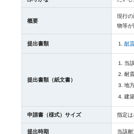
現行の
概要
物等が
耐
提出書類
当
耐
提出書類（紙文書）
地
建
申請書（様式）サイズ
指定は
提出時期
当該耐