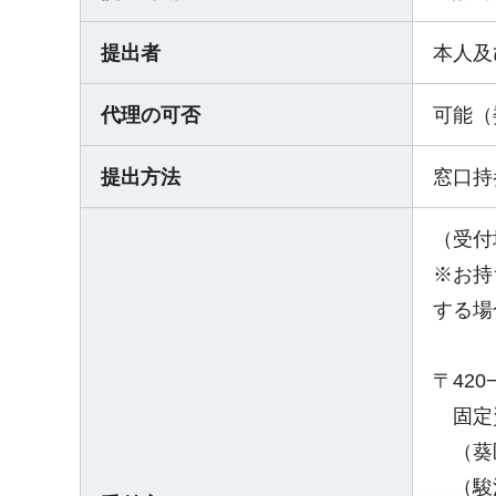
提出者
本人及
代理の可否
可能（
提出方法
窓口持
（受付
※お持
する場
〒42
固定資
（葵区
（駿河