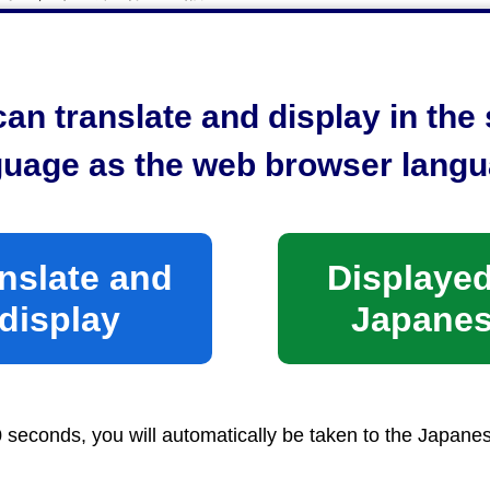
4−8701 静岡市清水区旭町6番8号
税事務所 （静岡市役所清水庁舎2階）
an translate and display in th
電話 054−354−2082・2083
guage as the web browser langu
時間）
前8時30分から午後5時15分まで
nslate and
Displayed
土日祝日及び年末年始（12月29日から1月3日まで）は
display
Japane
本人確認等不要）
0 seconds, you will automatically be taken to the Japane
屋に対する固定資産税の減額措置等