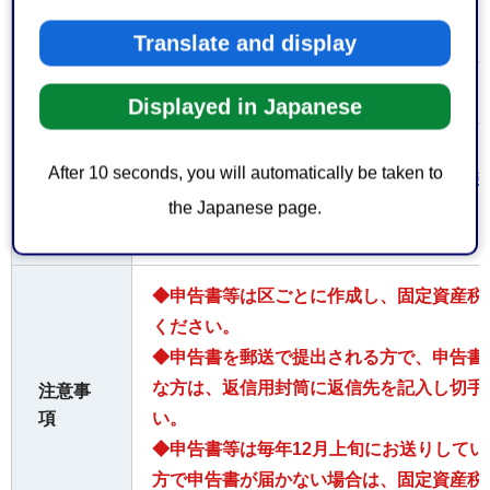
ただく
もの
Translate and display
無料
費用
Displayed in Japanese
参考と
After 10 seconds, you will automatically be taken to
令和7年度固定資産税（償却資産）申告の手
なるホ
the Japanese page.
B）
ームペ
ージ
◆申告書等は区ごとに作成し、固定資産税
ください。
◆申告書を郵送で提出される方で、申告書
な方は、返信用封筒に返信先を記入し切手
注意事
項
い。
◆申告書等は毎年12月上旬にお送りして
方で申告書が届かない場合は、固定資産税