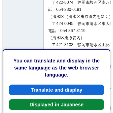
〒422-8074 静岡市駿河区南八
話 054-280-0191
（清水区（清水区庵原管内を除く）
〒424-0045 静岡市清水区東
電話 054-367-3119
（清水区庵原管内）
〒421-3103 静岡市清水区由比
話 054-375-6119
受付窓口
（島田市）
You can translate and display in the
〒427-0048 島田市旗指513
same language as the web browser
0547-37-0119
language.
（吉田町、旧榛原町（牧之原市））
〒421-0301 榛原郡吉田町住吉1
Translate and display
署 電話 0548-32-1141
（旧相良町（牧之原市））
Displayed in Japanese
〒421-0523 牧之原市波津19