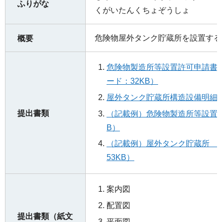
ふりがな
くがいたんくちょぞうしょ
危険物屋外タンク貯蔵所を設置する
概要
危険物製造所等設置許可申請書
ード：32KB）
屋外タンク貯蔵所構造設備明細書
提出書類
（記載例）危険物製造所等設置許可
B）
（記載例）屋外タンク貯蔵所 構
53KB）
案内図
配置図
提出書類（紙文
平面図