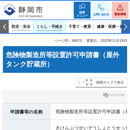
検索
緊急情報
お問い合わせ
メニュー
防災・安全
くらし・手続き
子育て・教育
健康・医療・福祉
ページID：48670
更新日：2025年11月18日
危険物製造所等設置許可申請書（屋外
タンク貯蔵所）
画面サイズで表示
危険物製造所等設置許可申請書（屋
申請書等の名称
きけんぶつせいぞうしょとうせっち