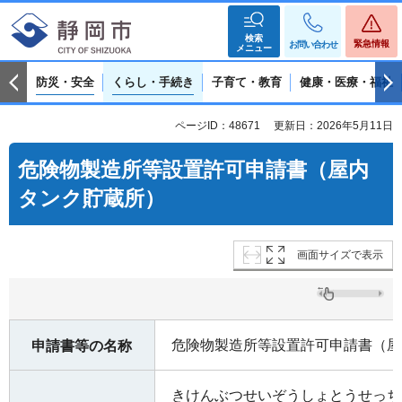
検索
緊急情報
お問い合わせ
メニュー
防災・安全
くらし・手続き
子育て・教育
健康・医療・福祉
ページID：48671
更新日：2026年5月11日
危険物製造所等設置許可申請書（屋内
タンク貯蔵所）
画面サイズで表示
危険物製造所等設置許可申請書（屋
申請書等の名称
きけんぶつせいぞうしょとうせっち