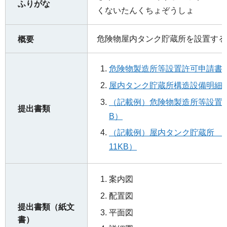
ふりがな
くないたんくちょぞうしょ
危険物屋内タンク貯蔵所を設置する
概要
危険物製造所等設置許可申請書（
屋内タンク貯蔵所構造設備明細書
（記載例）危険物製造所等設置許可
提出書類
B）
（記載例）屋内タンク貯蔵所 構
11KB）
案内図
配置図
提出書類（紙文
平面図
書）