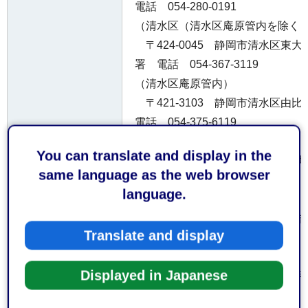
電話 054-280-0191
（清水区（清水区庵原管内を除く
〒424-0045 静岡市清水区東大
署 電話 054-367-3119
（清水区庵原管内）
〒421-3103 静岡市清水区由
電話 054-375-6119
受付窓口
（島田市）
You can translate and display in the
〒427-0048 島田市旗指513
same language as the web browser
話 0547-37-0119
language.
（吉田町、旧榛原町（牧之原市）
〒421-0301 榛原郡吉田町住吉
Translate and display
署 電話 0548-32-1141
（旧相良町（牧之原市））
Displayed in Japanese
〒421-0523 牧之原市波津19
話 0548-53-0119