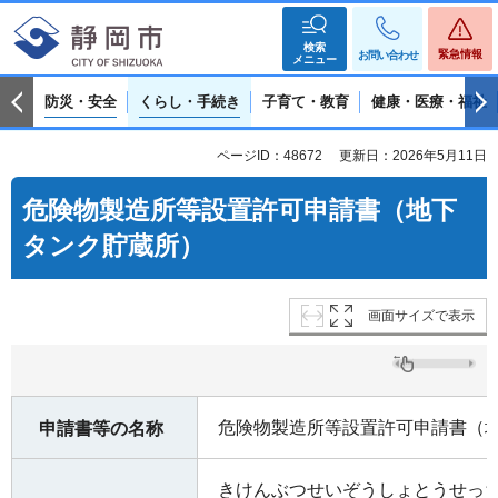
検索
緊急情報
お問い合わせ
メニュー
防災・安全
くらし・手続き
子育て・教育
健康・医療・福祉
ページID：48672
更新日：2026年5月11日
危険物製造所等設置許可申請書（地下
タンク貯蔵所）
画面サイズで表示
危険物製造所等設置許可申請書（
申請書等の名称
きけんぶつせいぞうしょとうせっ