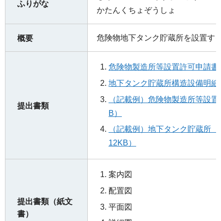
ふりがな
かたんくちょぞうしょ
危険物地下タンク貯蔵所を設置す
概要
危険物製造所等設置許可申請書（
地下タンク貯蔵所構造設備明細書
（記載例）危険物製造所等設置許
提出書類
B）
（記載例）地下タンク貯蔵所 構
12KB）
案内図
配置図
提出書類（紙文
平面図
書）