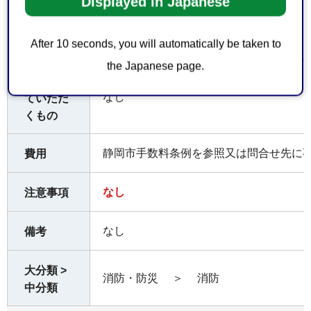
Displayed in Japanese
（旧相良町（牧之原市））
〒421-0523 牧之原市波津191番地1
8-53-0119
After 10 seconds, you will automatically be taken to
the Japanese page.
お持ちし
なし
ていただ
くもの
静岡市手数料条例を参照又は問合せ先に
費用
なし
注意事項
なし
備考
大分類 >
消防・防災
＞
消防
中分類