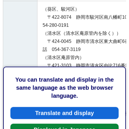
（葵区、駿河区）
〒422-8074 静岡市駿河区南八幡町1
54-280-0191
（清水区（清水区庵原管内を除く））
〒424-0045 静岡市清水区東大曲町6
話 054-367-3119
（清水区庵原管内）
〒421-3103 静岡市清水区由比716番
4-375-6119
受付窓口
You can translate and display in the
（島田市）
same language as the web browser
〒427-0048 島田市旗指513番地の1 
language.
37-0119
（吉田町、旧榛原町（牧之原市））
Translate and display
〒421-0301 榛原郡吉田町住吉138
0548-32-1141