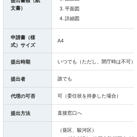
提出書類（紙
文書）
平面図
詳細図
申請書（様
A4
式）サイズ
いつでも（ただし、閉庁時は不可）
提出時期
誰でも
提出者
可（委任状を持参した場合）
代理の可否
直接窓口へ
提出方法
（葵区、駿河区）