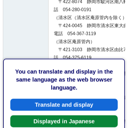
〒422-8074 静岡市駿河区南八
話 054-280-0191
（清水区（清水区庵原管内を除く）
〒424-0045 静岡市清水区東
電話 054-367-3119
（清水区庵原管内）
〒421-3103 静岡市清水区由比
話 054-375-6119
受付窓口
（島田市）
You can translate and display in the
〒427-0048 島田市旗指513
same language as the web browser
0547-37-0119
language.
（吉田町、旧榛原町（牧之原市））
〒421-0301 榛原郡吉田町住吉1
Translate and display
署 電話 0548-32-1141
（旧相良町（牧之原市））
Displayed in Japanese
〒421-0523 牧之原市波津191