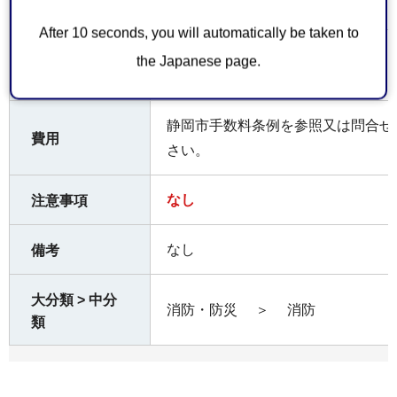
話 0548-53-0119
After 10 seconds, you will automatically be taken to
お持ちしてい
the Japanese page.
なし
ただくもの
静岡市手数料条例を参照又は問合せ
費用
さい。
なし
注意事項
なし
備考
大分類 > 中分
消防・防災
＞
消防
類