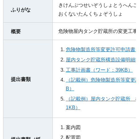
きけんぶつせいぞうしょとうへん
ふりがな
おくないたんくちょぞうしょ
危険物屋内タンク貯蔵所の変更工事
概要
危険物製造所等変更許可申請書（
屋内タンク貯蔵所構造設備明細書
工事計画書（ワード：39KB）
提出書類
（記載例）危険物製造所等変更許可
B）
（記載例）屋内タンク貯蔵所 構
1KB）
案内図
配置図