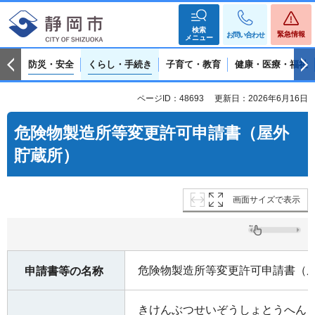
検索
緊急情報
お問い合わせ
メニュー
防災・安全
くらし・手続き
子育て・教育
健康・医療・福祉
ページID：48693
更新日：2026年6月16日
危険物製造所等変更許可申請書（屋外
貯蔵所）
画面サイズで表示
危険物製造所等変更許可申請書（
申請書等の名称
きけんぶつせいぞうしょとうへん