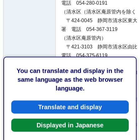
電話 054-280-0191
（清水区（清水区庵原管内を除く
〒424-0045 静岡市清水区東大
署 電話 054-367-3119
（清水区庵原管内）
〒421-3103 静岡市清水区由
電話 054-375-6119
受付窓口
（島田市）
You can translate and display in the
〒427-0048 島田市旗指513
same language as the web browser
話 0547-37-0119
language.
（吉田町、旧榛原町（牧之原市）
〒421-0301 榛原郡吉田町住吉
Translate and display
署 電話 0548-32-1141
（旧相良町（牧之原市））
Displayed in Japanese
〒421-0523 牧之原市波津19
話 0548-53-01199