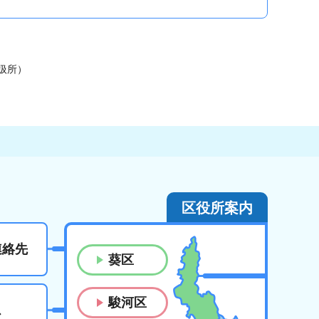
扱所）
区役所案内
連絡先
葵区
駿河区
ス