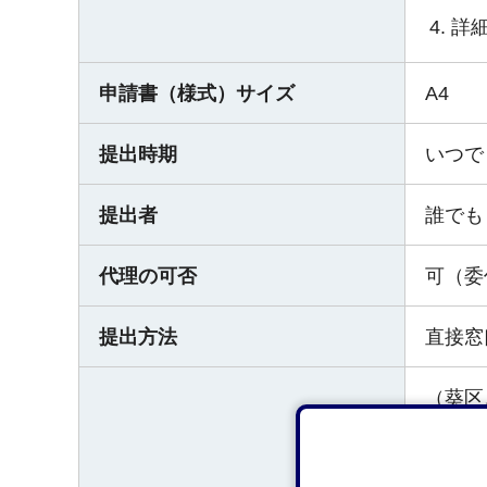
詳
申請書（様式）サイズ
A4
提出時期
いつで
提出者
誰でも
代理の可否
可（委
提出方法
直接窓
（葵区
〒422
（清水