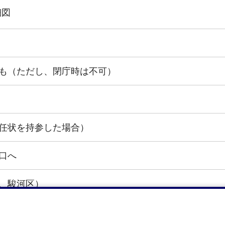
細図
も（ただし、閉庁時は不可）
任状を持参した場合）
口へ
、駿河区）
-8074 静岡市駿河区南八幡町10番30号 予防課 電話 05
区（清水区庵原管内を除く））