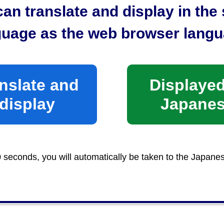
4-0045 静岡市清水区東大曲町6番8号 清水消防署 電話 0
an translate and display in th
区庵原管内）
guage as the web browser langu
-3103 静岡市清水区由比716番地の1 庵原分署 電話 05
市）
-0048 島田市旗指513番地の1 島田消防署 電話 0547
nslate and
Displayed
町、旧榛原町（牧之原市））
display
Japane
-0301 榛原郡吉田町住吉1386番地の5 吉田消防署 電話 
良町（牧之原市））
-0523 牧之原市波津191番地1 牧之原消防署 電話 054
0 seconds, you will automatically be taken to the Japane
手数料条例を参照又は問合せ先に事前に連絡してくださ