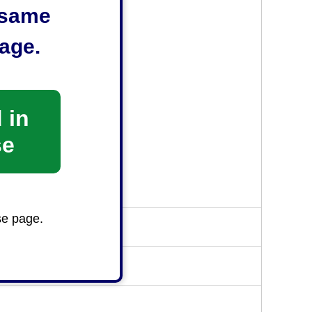
54-367-3119
e same
age.
4-375-6119
-37-0119
 in
se
0548-32-1141
8-53-0119
se page.
い。