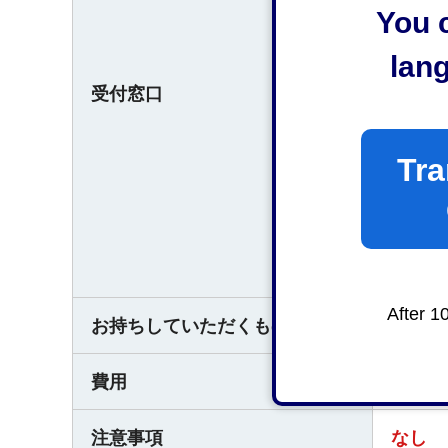
〒42
You c
（清水
lan
〒421
受付窓口
（島田
〒427
Tra
（吉田
〒421
（旧相
〒421
After 1
お持ちしていただくもの
なし
費用
静岡市
注意事項
なし