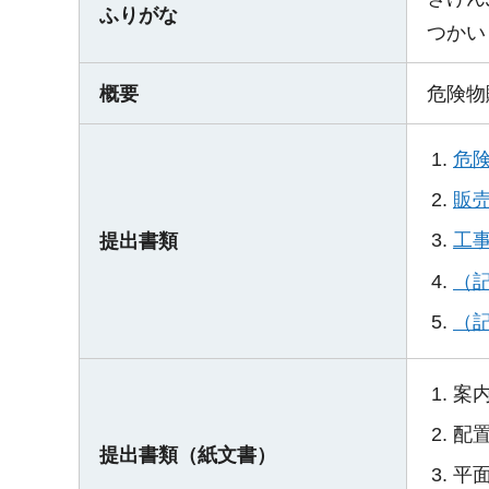
ふりがな
つかい
概要
危険物
危
販
工事
提出書類
（記
（記
案
配
提出書類（紙文書）
平