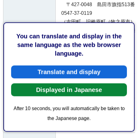
〒427-0048 島田市旗指513
0547-37-0119
（吉田町、旧榛原町（牧之原市）
〒421-0301 榛原郡吉田町住吉
You can translate and display in the
署 電話0548-32-1141
same language as the web browser
（旧相良町（牧之原市））
language.
〒421-0523 牧之原市波津19
話0548-53-0119
Translate and display
お持ちしていた
なし
Displayed in Japanese
だくもの
なし
費用
After 10 seconds, you will automatically be taken to
the Japanese page.
なし
注意事項