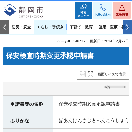
検索
緊急情報
お問い合わせ
メニュー
防災・安全
くらし・手続き
子育て・教育
健康・医療・福祉
ページID：48727
更新日：2024年2月27日
保安検査時期変更承認申請書
画面サイズで表示
保安検査時期変更承認申請書
申請書等の名称
ほあんけんさじきへんこうしょう
ふりがな