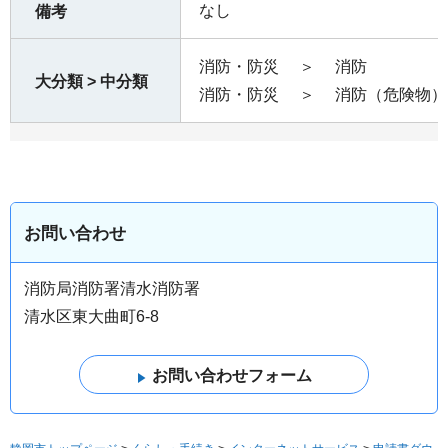
なし
備考
消防・防災
＞
消防
大分類 > 中分類
消防・防災
＞
消防（危険物）
お問い合わせ
消防局消防署清水消防署
清水区東大曲町6-8