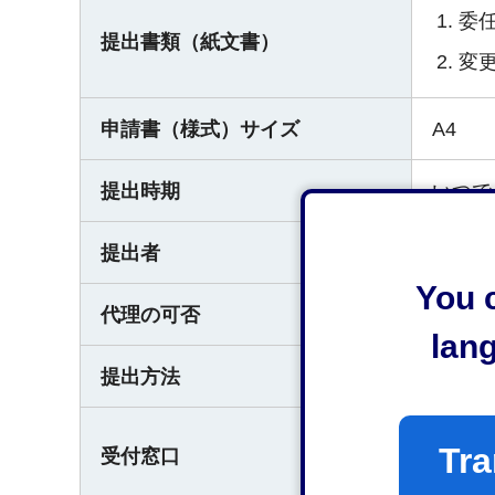
委
提出書類（紙文書）
変
申請書（様式）サイズ
A4
提出時期
いつで
提出者
誰でも
You c
代理の可否
可（委
lan
提出方法
直接窓
静岡市
Tra
受付窓口
〒422