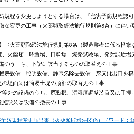
防規程を変更しようとする場合は、「危害予防規程認可
微な変更の工事（火薬類取締法施行規則第8条）に伴い
】〈火薬類取締法施行規則第8条（製造業者に係る軽微
室、火薬類一時置場、日乾場、爆発試験場、発射試験場
備のう ち、下記に該当するものの取替えの工事
房設備、照明設備、静電気除去設備、窓又は出口を構
堤の堤面又は簡易土堤の頂部の取替えの工事
室等外の設備のうち、原動機、温湿度調整装置又は手押
造施設又は設備の撤去の工事
害予防規程変更届出書（火薬類取締法関係）（ワード：18