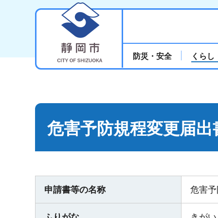
静岡市
防災・安全
くらし
危害予防規程変更届出
申請書等の名称
危害予
ふりがな
きがい