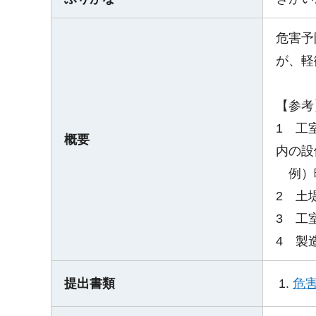
危害予
が、軽
【参考
1 工
概要
内の設
例）暖
2 土
3 工
4 製
危
提出書類