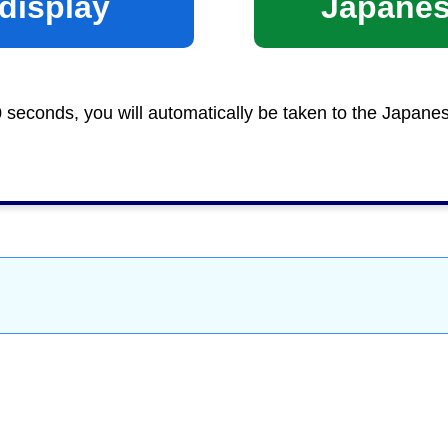
display
Japane
0 seconds, you will automatically be taken to the Japane
防災
＞
消防