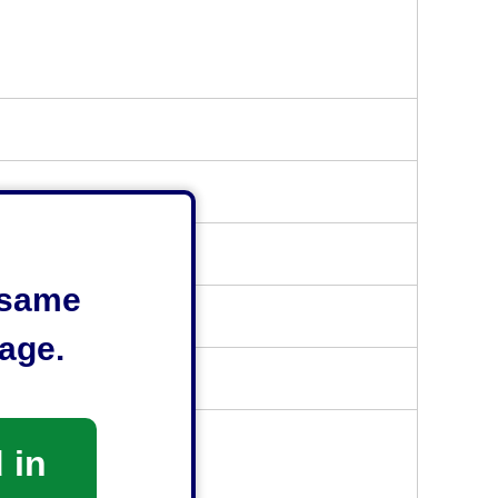
e same
age.
 in
4