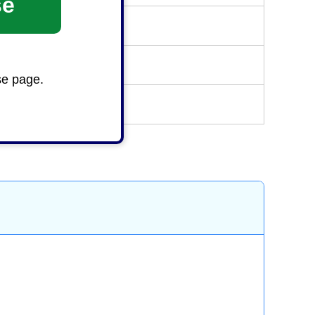
se
se page.