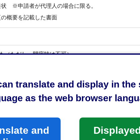
任状 ※申請者が代理人の場合に限る。
更の概要を記載した書面
も（ただし、閉庁時は不可）
an translate and display in th
任状を持参した場合）
guage as the web browser langu
口へ
消防局 予防課 保安係
nslate and
Displayed
-8074静岡市駿河区南八幡町10番30号 電話054-280-019