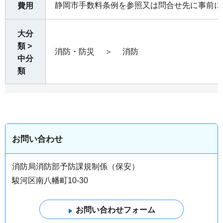
静岡市手数料条例を参照又は問合せ先に事前に
費用
大分
類 >
消防・防災
＞
消防
中分
類
お問い合わせ
消防局消防部予防課規制係（保安）
駿河区南八幡町10-30