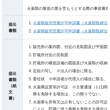
火薬類の製造の業を営もうとする際の事前審査
火薬類販売営業許可申請書（火薬類取締法）
提出
書類
火薬類販売営業許可申請書（火薬類取締法）
販売所の案内図、付近の見取図及び平面図
貯蔵所付近の見取図
貯蔵所の構造設備の図面及び火薬類の収納
定款の写し ※法人の場合に限る。
提出
委任状 ※申請者が代理人の場合に限る。
書類
（紙
火薬庫設置等許可証 ※主要通達（1.(1)
文
務を免除する場合は、この限りでない。
書）
火薬庫を所有又は占有しないことの許可証 ※
により、貯蔵に伴う義務を免除する場合は