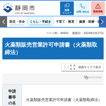
検索
緊急情報
お問い合わせ
メニュー
防災・安全
くらし・手続き
子育て・教育
健康・医療・福祉
ページID：49402
更新日：2024年2月27日
火薬類販売営業許可申請書（火薬類取
締法）
画面サイズで表示
申請
書等
火薬類販売営業許可申請書（火薬類取締法）
の名