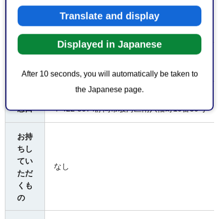
代理
Translate and display
可（委任状を持参した場合）
の可
否
Displayed in Japanese
提出
直接窓口へ
方法
After 10 seconds, you will automatically be taken to
the Japanese page.
静岡市消防局 予防課 保安係
受付
窓口
〒422-8074静岡市駿河区南八幡町10番30号 電話0
お持
ちし
てい
なし
ただ
くも
の