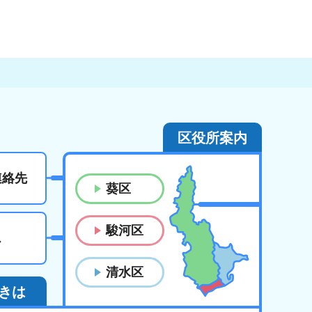
区役所案内
連絡先
葵区
駿河区
ス
清水区
きは