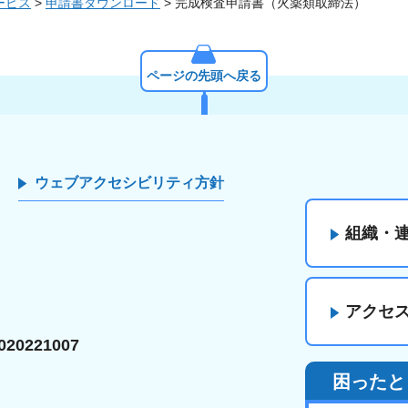
ービス
>
申請書ダウンロード
> 完成検査申請書（火薬類取締法）
ページの先頭へ戻る
ウェブアクセシビリティ方針
組織・
アクセ
20221007
困ったと