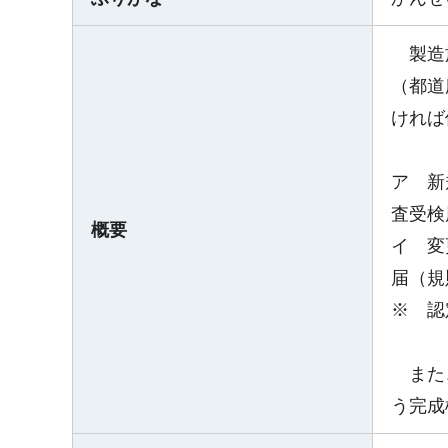
製造施
（都道
ければ
ア 新
査受検
概要
イ 変
届（規
※ 認
また、
う完成