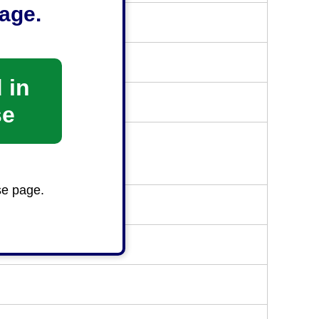
age.
 in
se
194
se page.
い。