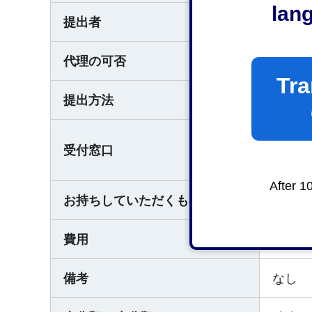
lan
提出者
誰でも
代理の可否
可（委
Tra
提出方法
直接窓
静岡市
受付窓口
〒422
After 1
お持ちしていただくもの
なし
費用
静岡市
備考
なし