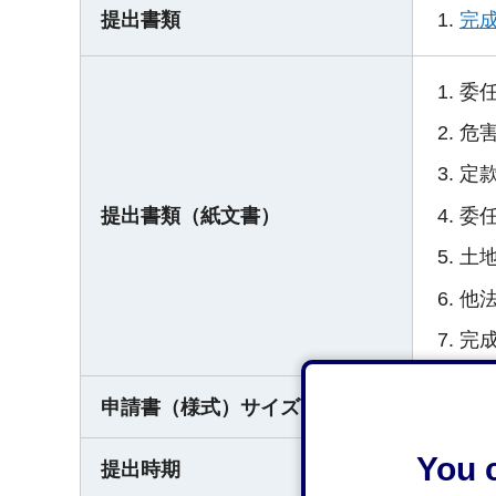
完
提出書類
委
危
定
委
提出書類（紙文書）
土
他
完
申請書（様式）サイズ
A4
You c
提出時期
いつで