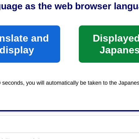
guage as the web browser langu
任状を持参した場合）
nslate and
Displayed
口へ
display
Japane
消防局 予防課 保安係
-8074静岡市駿河区南八幡町10番30号 電話054-280-0
0 seconds, you will automatically be taken to the Japane
手数料条例を参照又は問合せ先に事前に連絡してくださ