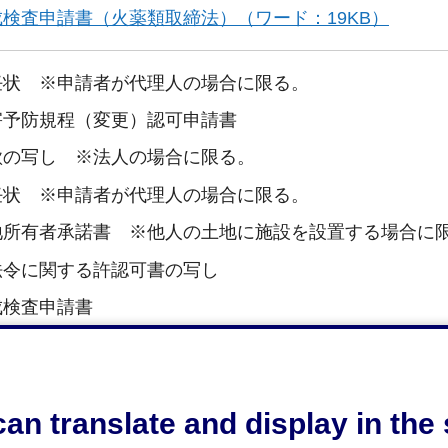
成検査申請書（火薬類取締法）（ワード：19KB）
任状 ※申請者が代理人の場合に限る。
害予防規程（変更）認可申請書
款の写し ※法人の場合に限る。
任状 ※申請者が代理人の場合に限る。
地所有者承諾書 ※他人の土地に施設を設置する場合に
法令に関する許認可書の写し
成検査申請書
an translate and display in th
も（ただし、閉庁時は不可）