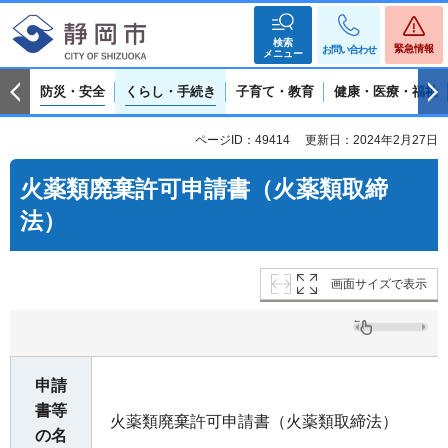
検索
緊急情報
お問い合わせ
メニュー
防災・安全
くらし・手続き
子育て・教育
健康・医療・福祉
ページID：49414
更新日：2024年2月27日
火薬類廃棄許可申請書（火薬類取締
法）
画面サイズで表示
申請
書等
火薬類廃棄許可申請書（火薬類取締法）
の名