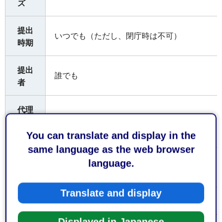
ズ
提出
いつでも（ただし、閉庁時は不可）
時期
提出
誰でも
者
代理
可（委任状を持参した場合）
の可
You can translate and display in the
否
same language as the web browser
提出
language.
直接窓口へ
方法
Translate and display
静岡市消防局 予防課 保安係
受付
窓口
〒422-8074静岡市駿河区南八幡町10番30号 電話
Displayed in Japanese