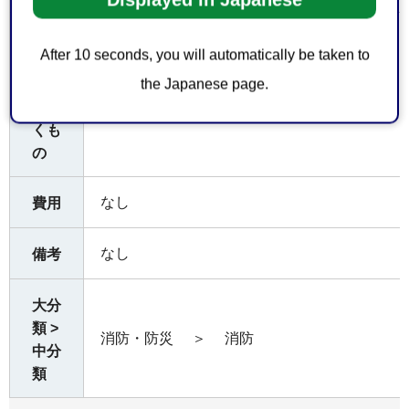
お持
After 10 seconds, you will automatically be taken to
ちし
the Japanese page.
てい
なし
ただ
くも
の
なし
費用
なし
備考
大分
類 >
消防・防災
＞
消防
中分
類