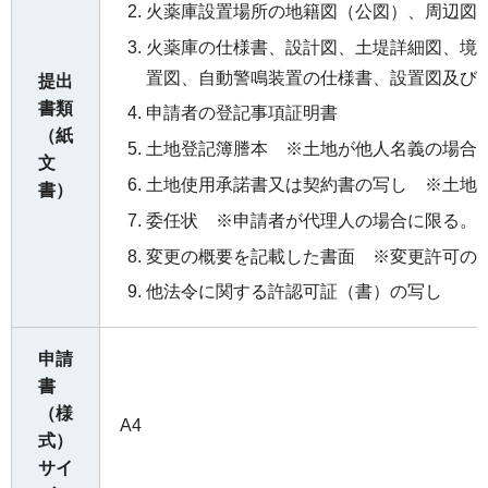
火薬庫設置場所の地籍図（公図）、周辺図
火薬庫の仕様書、設計図、土堤詳細図、境
置図、自動警鳴装置の仕様書、設置図及び
提出
書類
申請者の登記事項証明書
（紙
土地登記簿謄本 ※土地が他人名義の場合
文
土地使用承諾書又は契約書の写し ※土地
書）
委任状 ※申請者が代理人の場合に限る。
変更の概要を記載した書面 ※変更許可の
他法令に関する許認可証（書）の写し
申請
書
（様
A4
式）
サイ