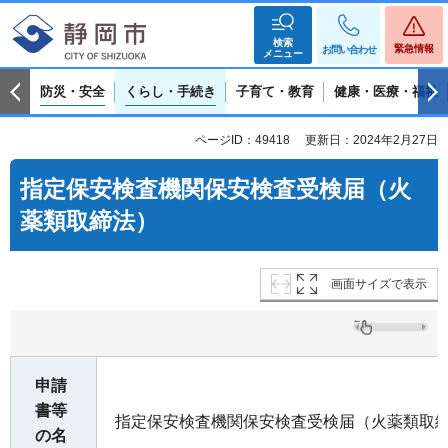
検索
緊急情報
お問い合わせ
メニュー
防災・安全
くらし・手続き
子育て・教育
健康・医療・福祉
ページID：49418
更新日：2024年2月27日
指定保安検査機関保安検査受検届（火
薬類取締法）
画面サイズで表示
申請
書等
指定保安検査機関保安検査受検届（火薬類取
の名