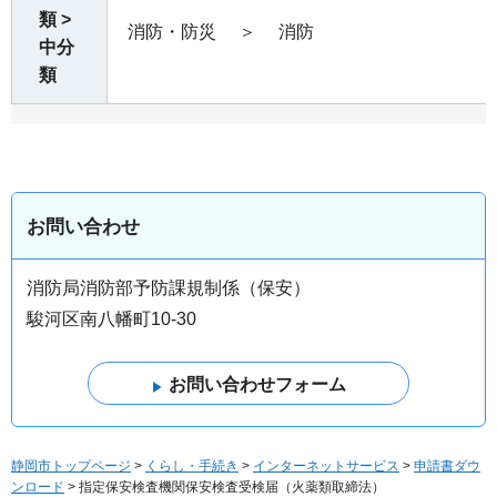
類 >
消防・防災
＞
消防
中分
類
お問い合わせ
消防局消防部予防課規制係（保安）
駿河区南八幡町10-30
静岡市トップページ
>
くらし・手続き
>
インターネットサービス
>
申請書ダウ
ンロード
> 指定保安検査機関保安検査受検届（火薬類取締法）