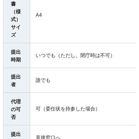
書
（様
A4
式）
サイ
ズ
提出
いつでも（ただし、閉庁時は不可）
時期
提出
誰でも
者
代理
可（委任状を持参した場合）
の可
否
提出
直接窓口へ