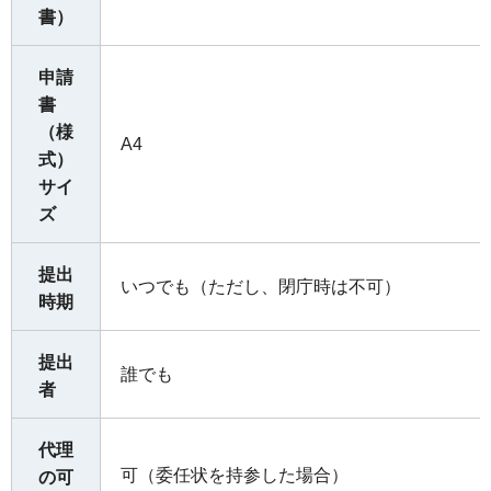
書）
申請
書
（様
A4
式）
サイ
ズ
提出
いつでも（ただし、閉庁時は不可）
時期
提出
誰でも
者
代理
可（委任状を持参した場合）
の可