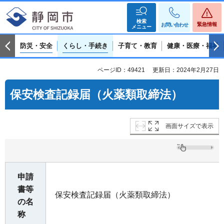
検索
緊急情報
お問い合わせ
メニュー
防災・安全
くらし・手続き
子育て・教育
健康・医療・福祉
ページID：49421
更新日：2024年2月27日
保安検査記録届（火薬類取締法）
画面サイズで表示
申請
書等
保安検査記録届（火薬類取締法）
の名
称