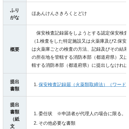
ふり
ほあんけんさきろくとどけ
がな
保安検査記録届をしようとする認定保安検査
（1.検査をした特定施設又は火薬庫及び2.保
は火薬庫ごとの検査の方法、記録及びその結果
概要
の所在地を管轄する消防本部（都道府県）又は
轄する消防本部（都道府県）に提出しなければ
提出
保安検査記録届（火薬類取締法）（ワード：
書類
提出
書類
委任状 ※申請者が代理人の場合に限る。
（紙
その他必要な書類
文