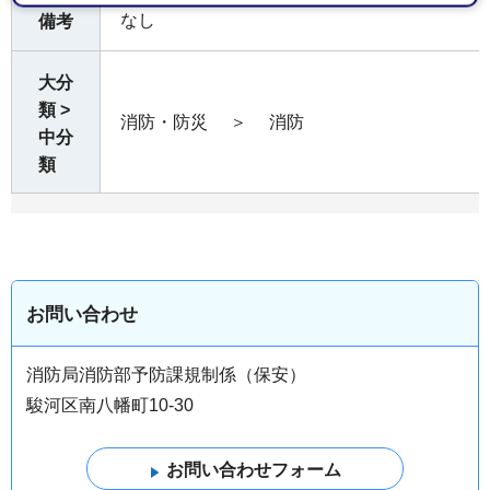
なし
備考
大分
類 >
消防・防災
＞
消防
中分
類
お問い合わせ
消防局消防部予防課規制係（保安）
駿河区南八幡町10-30