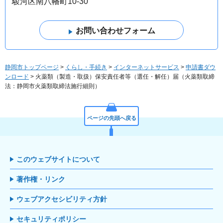
駿河区南八幡町10-30
静岡市トップページ
>
くらし・手続き
>
インターネットサービス
>
申請書ダウ
ンロード
> 火薬類（製造・取扱）保安責任者等（選任・解任）届（火薬類取締
法：静岡市火薬類取締法施行細則）
ページの先頭へ戻る
このウェブサイトについて
著作権・リンク
ウェブアクセシビリティ方針
セキュリティポリシー