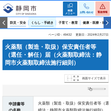
検索
緊急情報
お問い合わせ
メニュー
防災・安全
くらし・手続き
子育て・教育
健康・医療・福祉
ページID：49432
更新日：2024年2月27日
火薬類（製造・取扱）保安責任者等
（選任・解任）届（火薬類取締法：静
岡市火薬類取締法施行細則）
画面サイズで表示
火薬類（製造・取扱）保安責任者等（選
申請書等
の名称
締法：静岡市火薬類取締法施行細則）