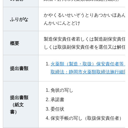
かやくるいせいぞうとりあつかいほあん
ふりがな
んかいにんとどけ
製造保安責任者若しくは製造副保安責任
概要
しくは取扱副保安責任者を選任又は解任
火薬類（製造・取扱）保安責任者等
提出書類
取締法：静岡市火薬類取締法施行細則
免状の写し
提出書類
承諾書
（紙文
委任状
書）
保安手帳の写し（取扱保安責任者）