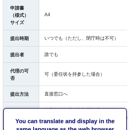
申請書
A4
（様式）
サイズ
いつでも（ただし、閉庁時は不可）
提出時期
誰でも
提出者
代理の可
可（委任状を持参した場合）
否
直接窓口へ
提出方法
静岡市消防局消防部予防課保安係
〒422-8074 静岡県静岡市駿河区南八幡
受付窓口
You can translate and display in the
電話 054-280-0194
same language as the web browser