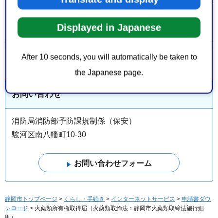
大分類 >
消防・防災
＞
消防
Displayed in Japanese
中分類
After 10 seconds, you will automatically be taken to
the Japanese page.
お問い合わせ
消防局消防部予防課規制係（保安）
駿河区南八幡町10-30
静岡市トップページ
>
くらし・手続き
>
インターネットサービス
>
申請書ダウ
ンロード
> 火薬類所有権取得届（火薬類取締法：静岡市火薬類取締法施行細
則）