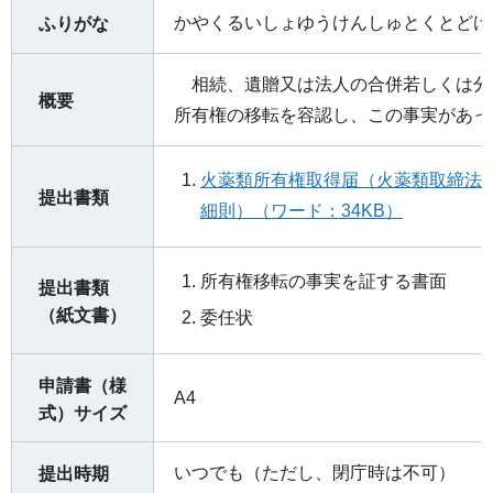
かやくるいしょゆうけんしゅとくとどけ
ふりがな
相続、遺贈又は法人の合併若しくは分
概要
所有権の移転を容認し、この事実があっ
火薬類所有権取得届（火薬類取締法
提出書類
細則）（ワード：34KB）
所有権移転の事実を証する書面
提出書類
（紙文書）
委任状
申請書（様
A4
式）サイズ
いつでも（ただし、閉庁時は不可）
提出時期