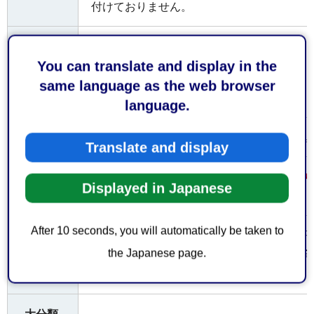
付けておりません。
お持ち
申請書・届出書等の提出部数
してい
You can translate and display in the
ただく
正副2部
same language as the web browser
もの
language.
内容によって手数料が係る場合があります
費用
Translate and display
事務処理に係る標準処理期間（許可申請か
注意事
Displayed in Japanese
項
15日（土日祝日等の閉庁日を除く）
After 10 seconds, you will automatically be taken to
静岡県高圧ガス保安協会から発行された「
the Japanese page.
続きの案内」及び「高圧ガス販売事業届出
備考
式等も準用出来ます。