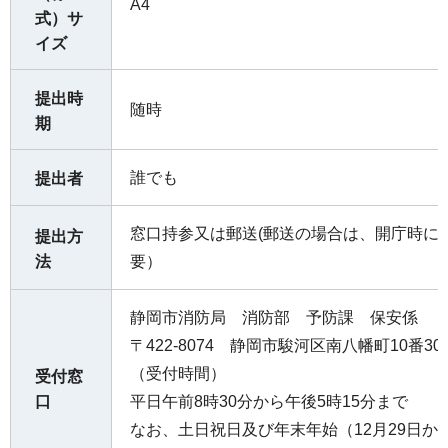
A4
式）サ
イズ
提出時
随時
期
誰でも
提出者
窓口持参又は郵送(郵送の場合は、開庁時に
提出方
法
要）
静岡市消防局 消防部 予防課 保安係
〒422-8074 静岡市駿河区南⼋幡町10番30号 
（受付時間）
受付窓
口
平日午前8時30分から午後5時15分まで
なお、土日祝日及び年末年始（12月29日か