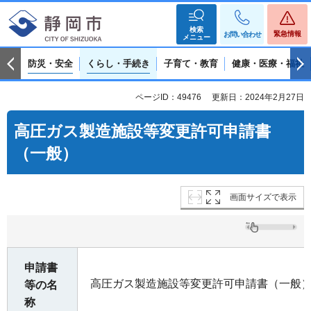
検索
緊急情報
お問い合わせ
メニュー
防災・安全
くらし・手続き
子育て・教育
健康・医療・福祉
ページID：49476
更新日：2024年2月27日
高圧ガス製造施設等変更許可申請書
（一般）
画面サイズで表示
申請書
高圧ガス製造施設等変更許可申請書（一般
等の名
称