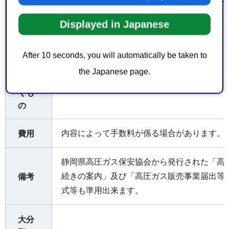
けておりません。
Displayed in Japanese
お持
ちし
After 10 seconds, you will automatically be taken to
申請書・届出書等の提出部数
てい
the Japanese page.
ただ
正副2部
くも
の
内容によって手数料が係る場合があります。
費用
静岡県高圧ガス保安協会から発行された「高
続きの案内」及び「高圧ガス販売事業届出等
備考
式等も準用出来ます。
大分