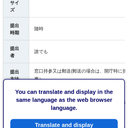
サイ
ズ
提出
随時
時期
提出
誰でも
者
窓口持参又は郵送(郵送の場合は、開庁時に
提出
方法
要）
You can translate and display in the
静岡市消防局 消防部 予防課 保安係
same language as the web browser
〒422-8074 静岡市駿河区南⼋幡町10番30号 電
language.
（受付時間）
受付
窓口
平日午前8時30分から午後5時15分まで
Translate and display
なお、土日祝日及び年末年始（12月29日から