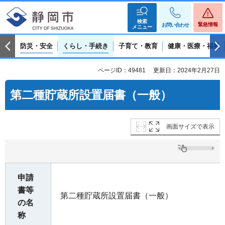
検索
緊急情報
お問い合わせ
メニュー
防災・安全
くらし・手続き
子育て・教育
健康・医療・福祉
ページID：49481
更新日：2024年2月27日
第二種貯蔵所設置届書（一般）
画面サイズで表示
申請
書等
第二種貯蔵所設置届書（一般）
の名
称