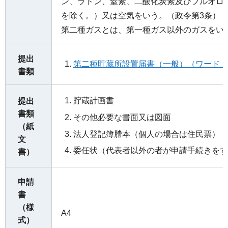
ン、ラドン、窒素、二酸化炭素及びフルオロ
を除く。）又は空気をいう。（政令第3条）
第二種ガスとは、第一種ガス以外のガスをい
提出
第二種貯蔵所設置届書（一般）（ワード：1
書類
貯蔵計画書
提出
書類
その他必要な書面又は図面
（紙
法人登記簿謄本（個人の場合は住民票）
文
委任状（代表者以外の者が申請手続きをす
書）
申請
書
（様
A4
式）