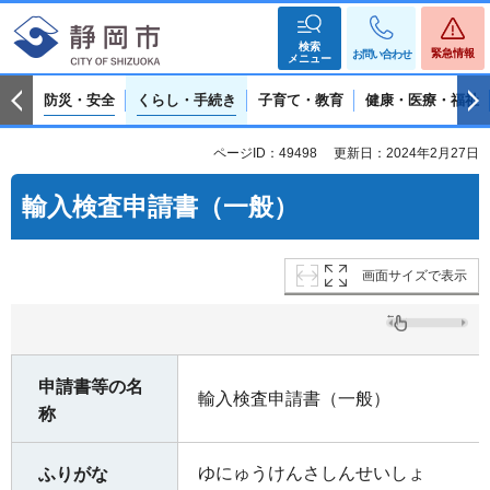
検索
緊急情報
お問い合わせ
メニュー
防災・安全
くらし・手続き
子育て・教育
健康・医療・福祉
ページID：49498
更新日：2024年2月27日
輸入検査申請書（一般）
画面サイズで表示
申請書等の名
輸入検査申請書（一般）
称
ゆにゅうけんさしんせいしょ
ふりがな