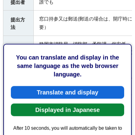
誰でも
提出者
窓口持参又は郵送(郵送の場合は、開庁時に
提出方
法
要）
静岡市消防局 消防部 予防課 保安係
〒422-8074 静岡市駿河区南⼋幡町10番30号 
You can translate and display in the
（受付時間）
受付窓
same language as the web browser
口
平日午前8時30分から午後5時15分まで
language.
なお、土日祝日及び年末年始（12月29日か
付けておりません。
Translate and display
お持ち
Displayed in Japanese
申請書・届出書等の提出部数
してい
ただく
正副2部
もの
After 10 seconds, you will automatically be taken to