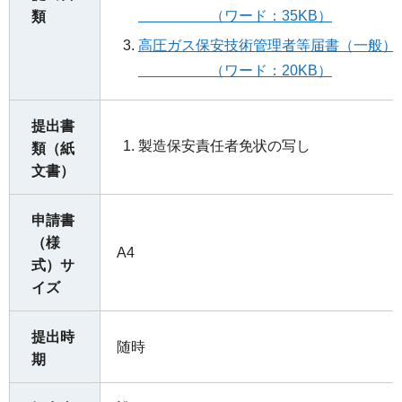
（ワード：35KB）
類
高圧ガス保安技術管理者
（ワード：20KB）
提出書
製造保安責任者免状の写し
類（紙
文書）
申請書
（様
A4
式）サ
イズ
提出時
随時
期