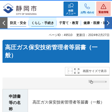
検索
緊急情報
お問い合わせ
メニュー
防災・安全
くらし・手続き
子育て・教育
健康・医療・福祉
ページID：49510
更新日：2024年2月27日
高圧ガス保安技術管理者等届書（一
般）
画面サイズで表示
申請書
高圧ガス保安技術管理者等届書（一般）
等の名
称