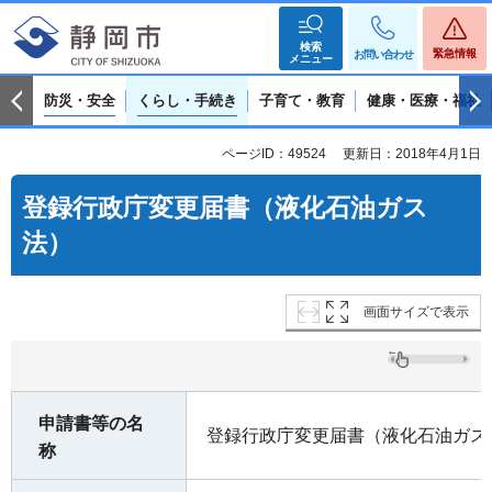
検索
緊急情報
お問い合わせ
メニュー
防災・安全
くらし・手続き
子育て・教育
健康・医療・福祉
ページID：49524
更新日：2018年4月1日
登録行政庁変更届書（液化石油ガス
法）
画面サイズで表示
申請書等の名
登録行政庁変更届書（液化石油ガス
称