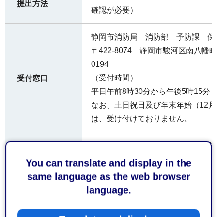
提出方法
確認が必要）
静岡市消防局 消防部 予防課 保
〒422-8074 静岡市駿河区南⼋幡町1
0194
（受付時間）
受付窓口
平⽇午前8時30分から午後5時15分
なお、⼟⽇祝⽇及び年末年始（12⽉
は、受け付けておりません。
内容によって⼿数料が係る場合があ
費用
You can translate and display in the
経済産業省産業保安(外部サイト
same language as the web browser
リンク）
language.
参考となるホ
ームページ
静岡県危機管理部消防保安課(外