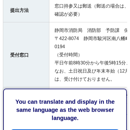
窓口持参又は郵送（郵送の場合は、
提出方法
確認が必要）
静岡市消防局 消防部 予防課 保
〒422-8074 静岡市駿河区南⼋幡町1
0194
（受付時間）
受付窓口
平⽇午前8時30分から午後5時15分
なお、⼟⽇祝⽇及び年末年始（12⽉
は、受け付けておりません。
内容によって⼿数料が係る場合があ
費用
You can translate and display in the
same language as the web browser
経済産業省産業保安(外部サイト
language.
リンク）
参考となるホ
ームページ