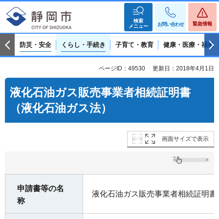
検索
緊急情報
お問い合わせ
メニュー
防災・安全
くらし・手続き
子育て・教育
健康・医療・福祉
ページID：49530
更新日：2018年4月1日
液化石油ガス販売事業者相続証明書
（液化石油ガス法）
画面サイズで表示
申請書等の名
液化石油ガス販売事業者相続証明書
称