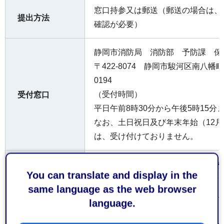
窓口持参又は郵送（郵送の場合は、
提出方法
確認が必要）
静岡市消防局 消防部 予防課 保
〒422-8074 静岡市駿河区南⼋幡町1
0194
（受付時間）
受付窓口
平⽇午前8時30分から午後5時15分
なお、⼟⽇祝⽇及び年末年始（12⽉
は、受け付けておりません。
内容によって⼿数料が係る場合があ
費用
You can translate and display in the
same language as the web browser
経済産業省産業保安(外部サイト
language.
リンク）
参考となるホ
ームページ